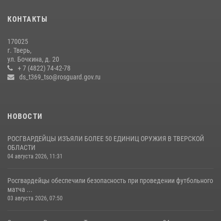
Представители Росгвардии провели спортивно — патриотическое
мероприятие для воспитанников летнего лагеря в Тверской области
КОНТАКТЫ
(видео)
22 июля 2026, 07:28
4
1
170025
г. Тверь,
В Тверской области Росгвардейцы проводят комплексные
ул. Бочкина, д. 20
проверки детских оздоровительных лагерей
+ 7 (4822) 74-42-78
ds_t369_tso@rosguard.gov.ru
08 июля 2026, 12:16
1
НОВОСТИ
РОСГВАРДЕЙЦЫ ИЗЪЯЛИ БОЛЕЕ 50 ЕДИНИЦ ОРУЖИЯ В ТВЕРСКОЙ
ОБЛАСТИ
04 августа 2026, 11:31
Росгвардейцы обеспечили безопасность при проведении футбольного
матча ...
03 августа 2026, 07:50