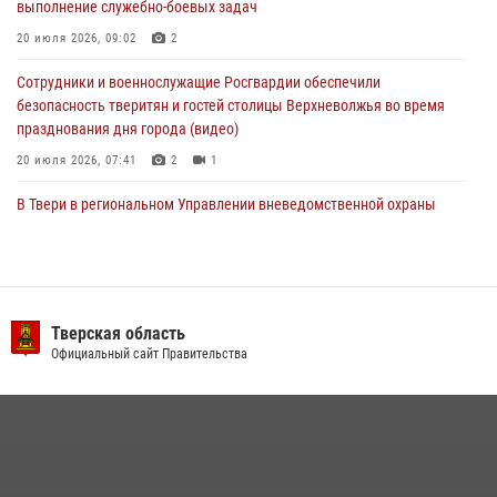
выполнение служебно-боевых задач
мероприятие для воспитанников летнего лагеря в Тверской области
(видео)
20 июля 2026, 09:02
2
22 июля 2026, 07:28
4
1
Сотрудники и военнослужащие Росгвардии обеспечили
безопасность тверитян и гостей столицы Верхневолжья во время
празднования дня города (видео)
20 июля 2026, 07:41
2
1
В Твери в региональном Управлении вневедомственной охраны
Росгвардии подвели итоги за первое полугодие 2026 года
17 июля 2026, 07:49
В Твери продолжается акция «Каникулы с Росгвардией»
Тверская область
10 июля 2026, 08:44
1
1
Официальный сайт Правительства
В Тверской области при содействии спецназа Росгвардии
задержаны подозреваемые в незаконном использовании сим-
боксов (видео)
16 июля 2026, 08:16
1