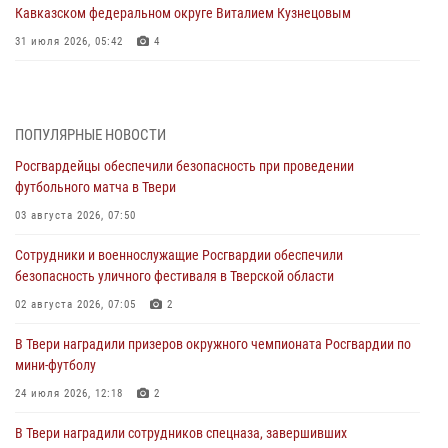
Кавказском федеральном округе Виталием Кузнецовым
31 июля 2026, 05:42
4
Росгвардейцы в Твери приняли участие в молебне, посвященном
Дню Крещения Руси
28 июля 2026, 11:30
2
ПОПУЛЯРНЫЕ НОВОСТИ
Росгвардейцы обеспечили безопасность при проведении
Сотрудники вневедомственной охраны совершили 250 выездов и
футбольного матча в Твери
пресекли 20 правонарушений за неделю в Тверской области
03 августа 2026, 07:50
27 июля 2026, 08:29
Сотрудники и военнослужащие Росгвардии обеспечили
В Твери наградили призеров окружного чемпионата Росгвардии по
безопасность уличного фестиваля в Тверской области
мини-футболу
02 августа 2026, 07:05
2
24 июля 2026, 12:18
2
В Твери наградили призеров окружного чемпионата Росгвардии по
Росгвардейцы оказали помощь водителю на дороге в городе Кашин
мини-футболу
24 июля 2026, 12:18
2
22 июля 2026, 08:35
В Твери наградили сотрудников спецназа, завершивших
Представители Росгвардии провели спортивно — патриотическое