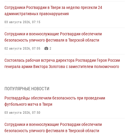
Сотрудники Росгвардии в Твери за неделю пресекли 24
административных правонарушения
03 августа 2026, 07:15
Сотрудники и военнослужащие Росгвардии обеспечили
безопасность уличного фестиваля в Тверской области
02 августа 2026, 07:05
2
Состоялась рабочая встреча директора Росгвардии Героя России
генерала армии Виктора Золотова с заместителем полномочного
представителя Президента Российской Федерации в Северо-
Кавказском федеральном округе Виталием Кузнецовым
31 июля 2026, 05:42
4
ПОПУЛЯРНЫЕ НОВОСТИ
Росгвардейцы обеспечили безопасность при проведении
Росгвардейцы в Твери приняли участие в молебне, посвященном
футбольного матча в Твери
Дню Крещения Руси
03 августа 2026, 07:50
28 июля 2026, 11:30
2
Сотрудники и военнослужащие Росгвардии обеспечили
Сотрудники вневедомственной охраны совершили 250 выездов и
безопасность уличного фестиваля в Тверской области
пресекли 20 правонарушений за неделю в Тверской области