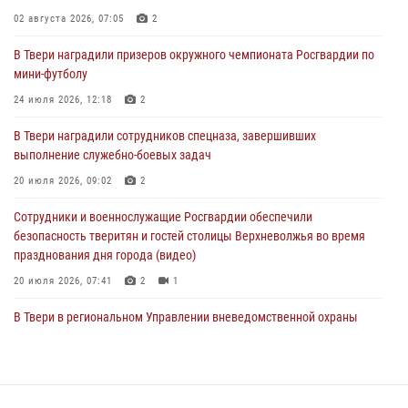
02 августа 2026, 07:05
2
27 июля 2026, 08:29
В Твери наградили призеров окружного чемпионата Росгвардии по
В Твери наградили призеров окружного чемпионата Росгвардии по
мини-футболу
мини-футболу
24 июля 2026, 12:18
2
24 июля 2026, 12:18
2
В Твери наградили сотрудников спецназа, завершивших
Росгвардейцы оказали помощь водителю на дороге в городе Кашин
выполнение служебно-боевых задач
20 июля 2026, 09:02
2
22 июля 2026, 08:35
Сотрудники и военнослужащие Росгвардии обеспечили
безопасность тверитян и гостей столицы Верхневолжья во время
празднования дня города (видео)
20 июля 2026, 07:41
2
1
В Твери в региональном Управлении вневедомственной охраны
Росгвардии подвели итоги за первое полугодие 2026 года
17 июля 2026, 07:49
В Твери продолжается акция «Каникулы с Росгвардией»