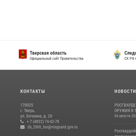
Тверская область
След
Официальный сайт Правительства
СК РФ 
КОНТАКТЫ
НОВОСТ
170025
РОСГВАРДЕ
г. Тверь,
ОРУЖИЯ В 
ул. Бочкина, д. 20
04 августа 20
+ 7 (4822) 74-42-78
ds_t369_tso@rosguard.gov.ru
Росгвардей