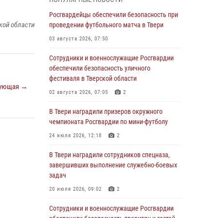
31 июля 2026, 05:42
4
Росгвардейцы обеспечили безопасность при
Росгвардейцы в Твери приняли участие в
кой области
проведении футбольного матча в Твери
молебне, посвященном Дню Крещения Руси
03 августа 2026, 07:50
28 июля 2026, 11:30
2
Сотрудники и военнослужащие Росгвардии
Сотрудники вневедомственной охраны
обеспечили безопасность уличного
совершили 250 выездов и пресекли 20
фестиваля в Тверской области
ующая →
правонарушений за неделю в Тверской
02 августа 2026, 07:05
2
области
В Твери наградили призеров окружного
27 июля 2026, 08:29
чемпионата Росгвардии по мини-футболу
В Твери наградили призеров окружного
24 июля 2026, 12:18
2
чемпионата Росгвардии по мини-футболу
В Твери наградили сотрудников спецназа,
24 июля 2026, 12:18
2
завершивших выполнение служебно-боевых
Росгвардейцы оказали помощь водителю на
задач
дороге в городе Кашин
20 июля 2026, 09:02
2
22 июля 2026, 08:35
Сотрудники и военнослужащие Росгвардии
Представители Росгвардии провели