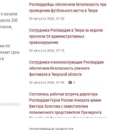
Росгвардейцы обеспечили безопасность при
проведении футбольного матча в Твери
го изъяли
03 августа 2026, 07:50
около 330
ипасов,
Сотрудники Росгвардии в Твери за неделю
пресекли 24 административных
правонарушения
ии по
03 августа 2026, 07:15
екает срок
 в
Сотрудники и военнослужащие Росгвардии
обеспечили безопасность уличного
фестиваля в Тверской области
02 августа 2026, 07:05
2
Состоялась рабочая встреча директора
Росгвардии Героя России генерала армии
Виктора Золотова с заместителем
полномочного представителя Президента
Российской Федерации в Северо-Кавказском
федеральном округе Виталием Кузнецовым
ПОПУЛЯРНЫЕ НОВОСТИ