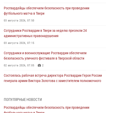
Росгвардейцы обеспечили безопасность при проведении
футбольного матча в Твери
03 августа 2026, 07:50
Сотрудники Росгвардии в Твери за неделю пресекли 24
административных правонарушения
03 августа 2026, 07:15
Сотрудники и военнослужащие Росгвардии обеспечили
безопасность уличного фестиваля в Тверской области
02 августа 2026, 07:05
2
Состоялась рабочая встреча директора Росгвардии Героя России
генерала армии Виктора Золотова с заместителем полномочного
представителя Президента Российской Федерации в Северо-
Кавказском федеральном округе Виталием Кузнецовым
31 июля 2026, 05:42
4
ПОПУЛЯРНЫЕ НОВОСТИ
Росгвардейцы обеспечили безопасность при проведении
Росгвардейцы в Твери приняли участие в молебне, посвященном
футбольного матча в Твери