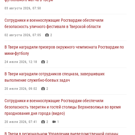
Дню Крещения Руси
03 августа 2026, 07:50
28 июля 2026, 11:30
2
Сотрудники и военнослужащие Росгвардии обеспечили
Сотрудники вневедомственной охраны совершили 250 выездов и
безопасность уличного фестиваля в Тверской области
пресекли 20 правонарушений за неделю в Тверской области
02 августа 2026, 07:05
2
27 июля 2026, 08:29
В Твери наградили призеров окружного чемпионата Росгвардии по
В Твери наградили призеров окружного чемпионата Росгвардии по
мини-футболу
мини-футболу
24 июля 2026, 12:18
2
24 июля 2026, 12:18
2
В Твери наградили сотрудников спецназа, завершивших
Росгвардейцы оказали помощь водителю на дороге в городе Кашин
выполнение служебно-боевых задач
20 июля 2026, 09:02
2
22 июля 2026, 08:35
Сотрудники и военнослужащие Росгвардии обеспечили
безопасность тверитян и гостей столицы Верхневолжья во время
празднования дня города (видео)
20 июля 2026, 07:41
2
1
В Твери в региональном Управлении вневедомственной охраны