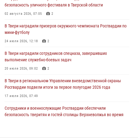
безопасность уличного фестиваля в Тверской области
пресекли 20 правонарушений за неделю в Тверской области
02 августа 2026, 07:05
2
27 июля 2026, 08:29
В Твери наградили призеров окружного чемпионата Росгвардии по
В Твери наградили призеров окружного чемпионата Росгвардии по
мини-футболу
мини-футболу
24 июля 2026, 12:18
2
24 июля 2026, 12:18
2
В Твери наградили сотрудников спецназа, завершивших
Росгвардейцы оказали помощь водителю на дороге в городе Кашин
выполнение служебно-боевых задач
20 июля 2026, 09:02
2
22 июля 2026, 08:35
В Твери в региональном Управлении вневедомственной охраны
Росгвардии подвели итоги за первое полугодие 2026 года
17 июля 2026, 07:49
Сотрудники и военнослужащие Росгвардии обеспечили
безопасность тверитян и гостей столицы Верхневолжья во время
празднования дня города (видео)
20 июля 2026, 07:41
2
1