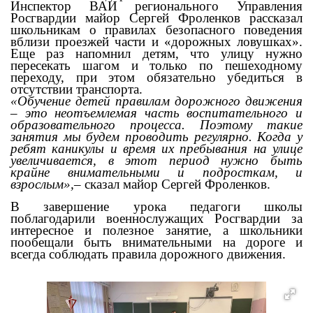
Инспектор ВАИ регионального Управления
Росгвардии майор Сергей Фроленков рассказал
школьникам о правилах безопасного поведения
вблизи проезжей части и «дорожных ловушках».
Еще раз напомнил детям, что улицу нужно
пересекать шагом и только по пешеходному
переходу, при этом обязательно убедиться в
отсутствии транспорта.
«Обучение детей правилам дорожного движения
– это неотъемлемая часть воспитательного и
образовательного процесса. Поэтому такие
занятия мы будем проводить регулярно.
К
огда у
ребят каникулы и время их пребывания на улице
увеличи
вается
,
в
этот период нужно быть
крайне внимательными и подросткам, и
взрослым»,–
сказал майор Сергей Фроленков.
В завершение урока педагоги школы
поблагодарили военнослужащих Росгвардии за
интересное и полезное занятие, а школьники
пообещали быть внимательными на дороге и
всегда соблюдать правила дорожного движения.