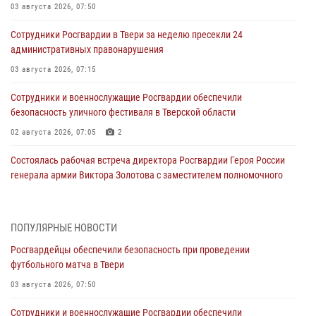
03 августа 2026, 07:50
Сотрудники Росгвардии в Твери за неделю пресекли 24
административных правонарушения
03 августа 2026, 07:15
Сотрудники и военнослужащие Росгвардии обеспечили
безопасность уличного фестиваля в Тверской области
02 августа 2026, 07:05
2
Состоялась рабочая встреча директора Росгвардии Героя России
генерала армии Виктора Золотова с заместителем полномочного
представителя Президента Российской Федерации в Северо-
Кавказском федеральном округе Виталием Кузнецовым
31 июля 2026, 05:42
4
ПОПУЛЯРНЫЕ НОВОСТИ
Росгвардейцы обеспечили безопасность при проведении
Росгвардейцы в Твери приняли участие в молебне, посвященном
футбольного матча в Твери
Дню Крещения Руси
03 августа 2026, 07:50
28 июля 2026, 11:30
2
Сотрудники и военнослужащие Росгвардии обеспечили
Сотрудники вневедомственной охраны совершили 250 выездов и