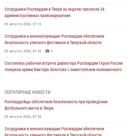
Сотрудники Росгвардии в Твери за неделю пресекли 24
административных правонарушения
03 августа 2026, 07:15
Сотрудники и военнослужащие Росгвардии обеспечили
безопасность уличного фестиваля в Тверской области
02 августа 2026, 07:05
2
Состоялась рабочая встреча директора Росгвардии Героя России
генерала армии Виктора Золотова с заместителем полномочного
представителя Президента Российской Федерации в Северо-
Кавказском федеральном округе Виталием Кузнецовым
31 июля 2026, 05:42
4
ПОПУЛЯРНЫЕ НОВОСТИ
Росгвардейцы обеспечили безопасность при проведении
Росгвардейцы в Твери приняли участие в молебне, посвященном
футбольного матча в Твери
Дню Крещения Руси
03 августа 2026, 07:50
28 июля 2026, 11:30
2
Сотрудники и военнослужащие Росгвардии обеспечили
Сотрудники вневедомственной охраны совершили 250 выездов и
безопасность уличного фестиваля в Тверской области