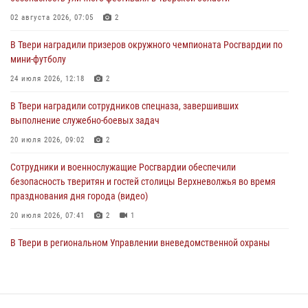
пресекли 20 правонарушений за неделю в Тверской области
02 августа 2026, 07:05
2
27 июля 2026, 08:29
В Твери наградили призеров окружного чемпионата Росгвардии по
В Твери наградили призеров окружного чемпионата Росгвардии по
мини-футболу
мини-футболу
24 июля 2026, 12:18
2
24 июля 2026, 12:18
2
В Твери наградили сотрудников спецназа, завершивших
Росгвардейцы оказали помощь водителю на дороге в городе Кашин
выполнение служебно-боевых задач
20 июля 2026, 09:02
2
22 июля 2026, 08:35
Сотрудники и военнослужащие Росгвардии обеспечили
безопасность тверитян и гостей столицы Верхневолжья во время
празднования дня города (видео)
20 июля 2026, 07:41
2
1
В Твери в региональном Управлении вневедомственной охраны
Росгвардии подвели итоги за первое полугодие 2026 года
17 июля 2026, 07:49
В Твери продолжается акция «Каникулы с Росгвардией»