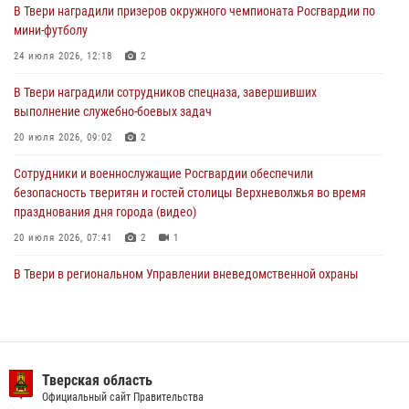
В Твери наградили призеров окружного чемпионата Росгвардии по
В Твери наградили призеров окружного чемпионата Росгвардии по
мини-футболу
мини-футболу
24 июля 2026, 12:18
2
24 июля 2026, 12:18
2
В Твери наградили сотрудников спецназа, завершивших
Росгвардейцы оказали помощь водителю на дороге в городе Кашин
выполнение служебно-боевых задач
20 июля 2026, 09:02
2
22 июля 2026, 08:35
Сотрудники и военнослужащие Росгвардии обеспечили
безопасность тверитян и гостей столицы Верхневолжья во время
празднования дня города (видео)
20 июля 2026, 07:41
2
1
В Твери в региональном Управлении вневедомственной охраны
Росгвардии подвели итоги за первое полугодие 2026 года
17 июля 2026, 07:49
В Твери продолжается акция «Каникулы с Росгвардией»
Тверская область
10 июля 2026, 08:44
1
1
Официальный сайт Правительства