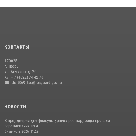
В Тверской области при содействии спецназа Росгвардии
задержаны подозреваемые в незаконном использовании сим-
боксов (видео)
16 июля 2026, 08:16
1
Представители Росгвардии провели спортивно — патриотическое
мероприятие для воспитанников летнего лагеря в Тверской области
КОНТАКТЫ
(видео)
22 июля 2026, 07:28
4
1
170025
г. Тверь,
Росгвардейцы оказали помощь водителю на дороге в городе Кашин
ул. Бочкина, д. 20
+ 7 (4822) 74-42-78
ds_t369_tso@rosguard.gov.ru
22 июля 2026, 08:35
НОВОСТИ
В преддверии дня физкультурника росгвардейцы провели
соревнования по н...
07 августа 2026, 11:29