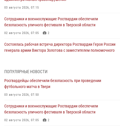
03 августа 2026, 07:15
Сотрудники и военнослужащие Росгвардии обеспечили
безопасность уличного фестиваля в Тверской области
02 августа 2026, 07:05
2
Состоялась рабочая встреча директора Росгвардии Героя России
генерала армии Виктора Золотова с заместителем полномочного
представителя Президента Российской Федерации в Северо-
Кавказском федеральном округе Виталием Кузнецовым
31 июля 2026, 05:42
4
ПОПУЛЯРНЫЕ НОВОСТИ
Росгвардейцы обеспечили безопасность при проведении
Росгвардейцы в Твери приняли участие в молебне, посвященном
футбольного матча в Твери
Дню Крещения Руси
03 августа 2026, 07:50
28 июля 2026, 11:30
2
Сотрудники и военнослужащие Росгвардии обеспечили
Сотрудники вневедомственной охраны совершили 250 выездов и
безопасность уличного фестиваля в Тверской области
пресекли 20 правонарушений за неделю в Тверской области
02 августа 2026, 07:05
2
27 июля 2026, 08:29