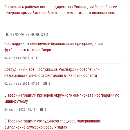
Состоялась рабочая встреча директора Росгвардии Героя России
генерала армии Виктора Золотова с заместителем полномочного
представителя Президента Российской Федерации в Северо-
Кавказском федеральном округе Виталием Кузнецовым
31 июля 2026, 05:42
4
ПОПУЛЯРНЫЕ НОВОСТИ
Росгвардейцы обеспечили безопасность при проведении
Росгвардейцы в Твери приняли участие в молебне, посвященном
футбольного матча в Твери
Дню Крещения Руси
03 августа 2026, 07:50
28 июля 2026, 11:30
2
Сотрудники и военнослужащие Росгвардии обеспечили
Сотрудники вневедомственной охраны совершили 250 выездов и
безопасность уличного фестиваля в Тверской области
пресекли 20 правонарушений за неделю в Тверской области
02 августа 2026, 07:05
2
27 июля 2026, 08:29
В Твери наградили призеров окружного чемпионата Росгвардии по
В Твери наградили призеров окружного чемпионата Росгвардии по
мини-футболу
мини-футболу
24 июля 2026, 12:18
2
24 июля 2026, 12:18
2
В Твери наградили сотрудников спецназа, завершивших
Росгвардейцы оказали помощь водителю на дороге в городе Кашин
выполнение служебно-боевых задач