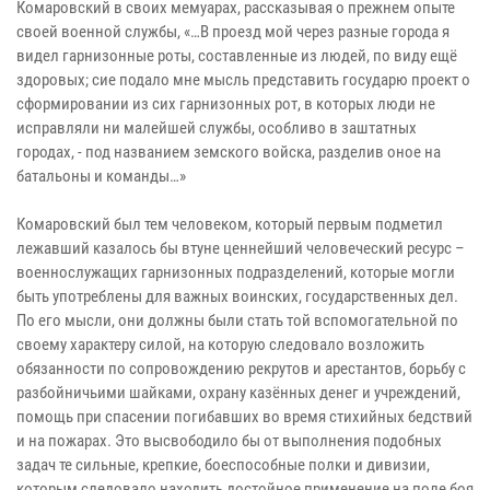
Комаровский в своих мемуарах, рассказывая о прежнем опыте
своей военной службы, «…В проезд мой через разные города я
видел гарнизонные роты, составленные из людей, по виду ещё
здоровых; сие подало мне мысль представить государю проект о
сформировании из сих гарнизонных рот, в которых люди не
исправляли ни малейшей службы, особливо в заштатных
городах, - под названием земского войска, разделив оное на
батальоны и команды…»
Комаровский был тем человеком, который первым подметил
лежавший казалось бы втуне ценнейший человеческий ресурс –
военнослужащих гарнизонных подразделений, которые могли
быть употреблены для важных воинских, государственных дел.
По его мысли, они должны были стать той вспомогательной по
своему характеру силой, на которую следовало возложить
обязанности по сопровождению рекрутов и арестантов, борьбу с
разбойничьими шайками, охрану казённых денег и учреждений,
помощь при спасении погибавших во время стихийных бедствий
и на пожарах. Это высвободило бы от выполнения подобных
задач те сильные, крепкие, боеспособные полки и дивизии,
которым следовало находить достойное применение на поле боя