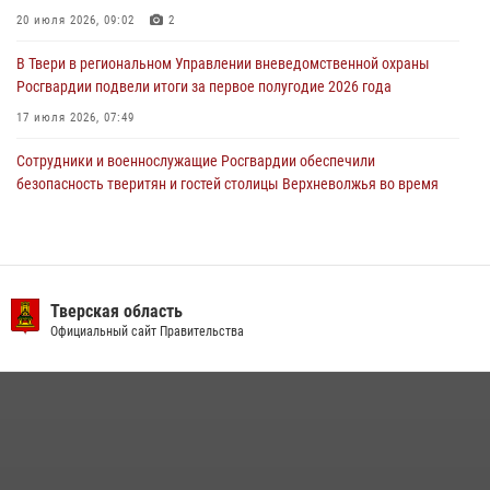
20 июля 2026, 09:02
2
22 июля 2026, 08:35
В Твери в региональном Управлении вневедомственной охраны
Росгвардии подвели итоги за первое полугодие 2026 года
17 июля 2026, 07:49
Сотрудники и военнослужащие Росгвардии обеспечили
безопасность тверитян и гостей столицы Верхневолжья во время
празднования дня города (видео)
20 июля 2026, 07:41
2
1
В Твери продолжается акция «Каникулы с Росгвардией»
Тверская область
10 июля 2026, 08:44
1
1
Официальный сайт Правительства
В Тверской области при содействии спецназа Росгвардии
задержаны подозреваемые в незаконном использовании сим-
боксов (видео)
16 июля 2026, 08:16
1
Росгвардейцы оказали помощь водителю на дороге в городе Кашин