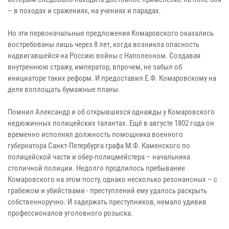
– в походах и сражениях, на учениях и парадах.
Но эти первоначальные предложения Комаровского оказались
востребованы лишь через 8 лет, когда возникла опасность
надвигавшейся на Россию войны с Наполеоном. Создавая
внутреннюю стражу, император, впрочем, не забыл об
инициаторе таких реформ. И предоставил Е.Ф. Комаровскому на
деле воплощать бумажные планы.
Помнил Александр и об открывшихся однажды у Комаровского
недюжинных полицейских талантах. Ещё в августе 1802 года он
временно исполнял должность помощника военного
губернатора Санкт-Петербурга графа М.Ф. Каменского по
полицейской части и обер-полицмейстера – начальника
столичной полиции. Недолго продлилось пребывание
Комаровского на этом посту, однако несколько резонансных – с
грабежом и убийствами - преступлений ему удалось раскрыть
собственноручно. И задержать преступников, немало удивив
профессионалов уголовного розыска.