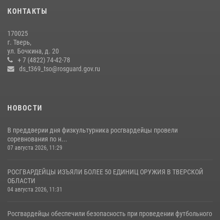
КОНТАКТЫ
22 июля 2026, 08:35
170025
Представители Росгвардии провели спортивно — патриотическое
г. Тверь,
мероприятие для воспитанников летнего лагеря в Тверской области
ул. Бочкина, д. 20
(видео)
+ 7 (4822) 74-42-78
ds_t369_tso@rosguard.gov.ru
22 июля 2026, 07:28
4
1
НОВОСТИ
В преддверии дня физкультурника росгвардейцы провели
соревнования по н...
07 августа 2026, 11:29
РОСГВАРДЕЙЦЫ ИЗЪЯЛИ БОЛЕЕ 50 ЕДИНИЦ ОРУЖИЯ В ТВЕРСКОЙ
ОБЛАСТИ
04 августа 2026, 11:31
Росгвардейцы обеспечили безопасность при проведении футбольного