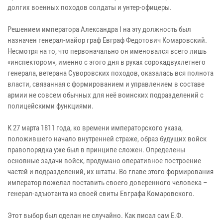
долгих военных походов солдаты и унтер-офицеры.
Решением императора Александра I на эту должность был
назначен генерал-майор граф Евграф Федотович Комаровский.
Несмотря на то, что первоначально он именовался всего лишь
«инспектором», именно с этого дня в руках сорокадвухлетнего
генерала, ветерана Суворовских походов, оказалась вся полнота
власти, связанная с формированием и управлением в составе
армии не совсем обычных для неё воинских подразделений с
полицейскими функциями.
К 27 марта 1811 года, ко времени императорского указа,
положившего начало внутренней страже, образ будущих войск
правопорядка уже был в принципе сложен. Определены
основные задачи войск, продумано оперативное построение
частей и подразделений, их штаты. Во главе этого формирования
император пожелал поставить своего доверенного человека –
генерал-адъютанта из своей свиты Евграфа Комаровского.
Этот выбор был сделан не случайно. Как писал сам Е.Ф.