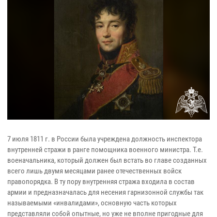
7 июля 1811 г. в России была учреждена должность инспектора
внутренней стражи в ранге помощника военного министра. Т.е.
военачальника, который должен был встать во главе созданных
всего лишь двумя месяцами ранее отечественных войск
правопорядка. В ту пору внутренняя стража входила в состав
армии и предназначалась для несения гарнизонной службы так
называемыми «инвалидами», основную часть которых
представляли собой опытные, но уже не вполне пригодные для