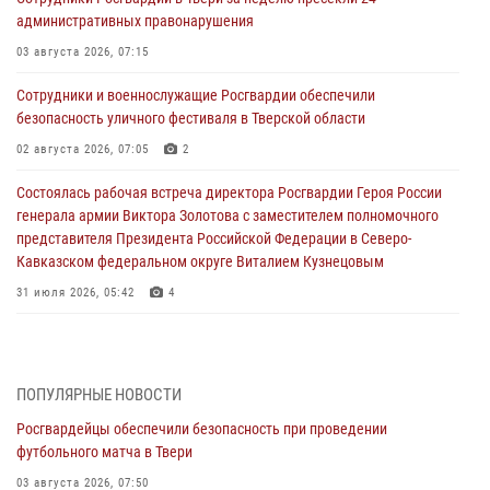
административных правонарушения
03 августа 2026, 07:15
Сотрудники и военнослужащие Росгвардии обеспечили
безопасность уличного фестиваля в Тверской области
02 августа 2026, 07:05
2
Состоялась рабочая встреча директора Росгвардии Героя России
генерала армии Виктора Золотова с заместителем полномочного
представителя Президента Российской Федерации в Северо-
Кавказском федеральном округе Виталием Кузнецовым
31 июля 2026, 05:42
4
Росгвардейцы в Твери приняли участие в молебне, посвященном
Дню Крещения Руси
28 июля 2026, 11:30
2
ПОПУЛЯРНЫЕ НОВОСТИ
Росгвардейцы обеспечили безопасность при проведении
Сотрудники вневедомственной охраны совершили 250 выездов и
футбольного матча в Твери
пресекли 20 правонарушений за неделю в Тверской области
03 августа 2026, 07:50
27 июля 2026, 08:29