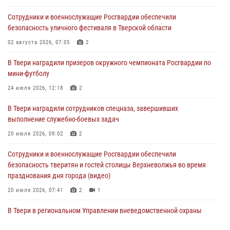
Сотрудники и военнослужащие Росгвардии обеспечили
В Твери наградили призеров окружного чемпионата Росгвардии по
безопасность уличного фестиваля в Тверской области
мини-футболу
02 августа 2026, 07:05
2
24 июля 2026, 12:18
2
В Твери наградили призеров окружного чемпионата Росгвардии по
Росгвардейцы оказали помощь водителю на дороге в городе Кашин
мини-футболу
24 июля 2026, 12:18
2
22 июля 2026, 08:35
В Твери наградили сотрудников спецназа, завершивших
Представители Росгвардии провели спортивно — патриотическое
выполнение служебно-боевых задач
мероприятие для воспитанников летнего лагеря в Тверской области
(видео)
20 июля 2026, 09:02
2
22 июля 2026, 07:28
4
1
Сотрудники и военнослужащие Росгвардии обеспечили
безопасность тверитян и гостей столицы Верхневолжья во время
празднования дня города (видео)
20 июля 2026, 07:41
2
1
В Твери в региональном Управлении вневедомственной охраны
Росгвардии подвели итоги за первое полугодие 2026 года