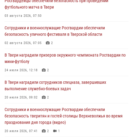
Росгвардейцы обеспечили безопасность при проведении
Сотрудники вневедомственной охраны совершили 250 выездов и
футбольного матча в Твери
пресекли 20 правонарушений за неделю в Тверской области
03 августа 2026, 07:50
27 июля 2026, 08:29
Сотрудники и военнослужащие Росгвардии обеспечили
В Твери наградили призеров окружного чемпионата Росгвардии по
безопасность уличного фестиваля в Тверской области
мини-футболу
02 августа 2026, 07:05
2
24 июля 2026, 12:18
2
В Твери наградили призеров окружного чемпионата Росгвардии по
Росгвардейцы оказали помощь водителю на дороге в городе Кашин
мини-футболу
24 июля 2026, 12:18
2
22 июля 2026, 08:35
В Твери наградили сотрудников спецназа, завершивших
Представители Росгвардии провели спортивно — патриотическое
выполнение служебно-боевых задач
мероприятие для воспитанников летнего лагеря в Тверской области
(видео)
20 июля 2026, 09:02
2
22 июля 2026, 07:28
4
1
Сотрудники и военнослужащие Росгвардии обеспечили
безопасность тверитян и гостей столицы Верхневолжья во время
празднования дня города (видео)
20 июля 2026, 07:41
2
1