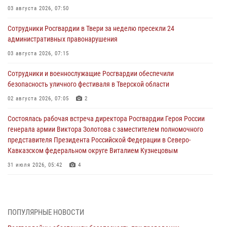
03 августа 2026, 07:50
Сотрудники Росгвардии в Твери за неделю пресекли 24
административных правонарушения
03 августа 2026, 07:15
Сотрудники и военнослужащие Росгвардии обеспечили
безопасность уличного фестиваля в Тверской области
02 августа 2026, 07:05
2
Состоялась рабочая встреча директора Росгвардии Героя России
генерала армии Виктора Золотова с заместителем полномочного
представителя Президента Российской Федерации в Северо-
Кавказском федеральном округе Виталием Кузнецовым
31 июля 2026, 05:42
4
Росгвардейцы в Твери приняли участие в молебне, посвященном
Дню Крещения Руси
28 июля 2026, 11:30
2
ПОПУЛЯРНЫЕ НОВОСТИ