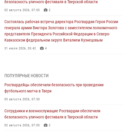
безопасность уличного фестиваля в Тверской области
02 августа 2026, 07:05
2
Состоялась рабочая встреча директора Росгвардии Героя России
генерала армии Виктора Золотова с заместителем полномочного
представителя Президента Российской Федерации в Северо-
Кавказском федеральном округе Виталием Кузнецовым
31 июля 2026, 05:42
4
Росгвардейцы в Твери приняли участие в молебне, посвященном
Дню Крещения Руси
28 июля 2026, 11:30
2
ПОПУЛЯРНЫЕ НОВОСТИ
Росгвардейцы обеспечили безопасность при проведении
Сотрудники вневедомственной охраны совершили 250 выездов и
футбольного матча в Твери
пресекли 20 правонарушений за неделю в Тверской области
03 августа 2026, 07:50
27 июля 2026, 08:29
Сотрудники и военнослужащие Росгвардии обеспечили
В Твери наградили призеров окружного чемпионата Росгвардии по
безопасность уличного фестиваля в Тверской области
мини-футболу
02 августа 2026, 07:05
2
24 июля 2026, 12:18
2