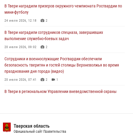
В Твери наградили призеров окружного чемпионата Росгвардии по
Росгвардейцы оказали помощь водителю на дороге в городе Кашин
мини-футболу
24 июля 2026, 12:18
2
22 июля 2026, 08:35
В Твери наградили сотрудников спецназа, завершивших
Представители Росгвардии провели спортивно — патриотическое
выполнение служебно-боевых задач
мероприятие для воспитанников летнего лагеря в Тверской области
(видео)
20 июля 2026, 09:02
2
22 июля 2026, 07:28
4
1
Сотрудники и военнослужащие Росгвардии обеспечили
безопасность тверитян и гостей столицы Верхневолжья во время
празднования дня города (видео)
20 июля 2026, 07:41
2
1
В Твери в региональном Управлении вневедомственной охраны
Росгвардии подвели итоги за первое полугодие 2026 года
17 июля 2026, 07:49
В Твери продолжается акция «Каникулы с Росгвардией»
Тверская область
10 июля 2026, 08:44
1
1
Официальный сайт Правительства