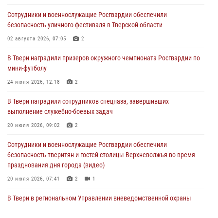
Сотрудники и военнослужащие Росгвардии обеспечили
Сотрудники вневедомственной охраны совершили 250 выездов и
безопасность уличного фестиваля в Тверской области
пресекли 20 правонарушений за неделю в Тверской области
02 августа 2026, 07:05
2
27 июля 2026, 08:29
В Твери наградили призеров окружного чемпионата Росгвардии по
В Твери наградили призеров окружного чемпионата Росгвардии по
мини-футболу
мини-футболу
24 июля 2026, 12:18
2
24 июля 2026, 12:18
2
В Твери наградили сотрудников спецназа, завершивших
Росгвардейцы оказали помощь водителю на дороге в городе Кашин
выполнение служебно-боевых задач
20 июля 2026, 09:02
2
22 июля 2026, 08:35
Сотрудники и военнослужащие Росгвардии обеспечили
безопасность тверитян и гостей столицы Верхневолжья во время
празднования дня города (видео)
20 июля 2026, 07:41
2
1
В Твери в региональном Управлении вневедомственной охраны
Росгвардии подвели итоги за первое полугодие 2026 года