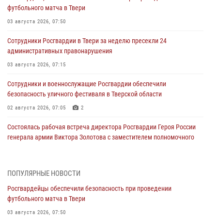
футбольного матча в Твери
03 августа 2026, 07:50
Сотрудники Росгвардии в Твери за неделю пресекли 24
административных правонарушения
03 августа 2026, 07:15
Сотрудники и военнослужащие Росгвардии обеспечили
безопасность уличного фестиваля в Тверской области
02 августа 2026, 07:05
2
Состоялась рабочая встреча директора Росгвардии Героя России
генерала армии Виктора Золотова с заместителем полномочного
представителя Президента Российской Федерации в Северо-
Кавказском федеральном округе Виталием Кузнецовым
31 июля 2026, 05:42
4
ПОПУЛЯРНЫЕ НОВОСТИ
Росгвардейцы обеспечили безопасность при проведении
Росгвардейцы в Твери приняли участие в молебне, посвященном
футбольного матча в Твери
Дню Крещения Руси
03 августа 2026, 07:50
28 июля 2026, 11:30
2