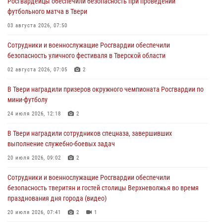
Росгвардейцы обеспечили безопасность при проведении
Росгвардейцы в Твери приняли участие в молебне, посвященном
футбольного матча в Твери
Дню Крещения Руси
03 августа 2026, 07:50
28 июля 2026, 11:30
2
Сотрудники и военнослужащие Росгвардии обеспечили
Сотрудники вневедомственной охраны совершили 250 выездов и
безопасность уличного фестиваля в Тверской области
пресекли 20 правонарушений за неделю в Тверской области
02 августа 2026, 07:05
2
27 июля 2026, 08:29
В Твери наградили призеров окружного чемпионата Росгвардии по
В Твери наградили призеров окружного чемпионата Росгвардии по
мини-футболу
мини-футболу
24 июля 2026, 12:18
2
24 июля 2026, 12:18
2
В Твери наградили сотрудников спецназа, завершивших
Росгвардейцы оказали помощь водителю на дороге в городе Кашин
выполнение служебно-боевых задач
20 июля 2026, 09:02
2
22 июля 2026, 08:35
Сотрудники и военнослужащие Росгвардии обеспечили
безопасность тверитян и гостей столицы Верхневолжья во время
празднования дня города (видео)
20 июля 2026, 07:41
2
1