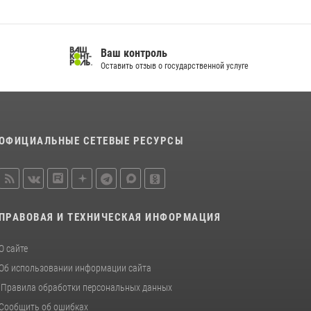
спортивно — патриотическое мероприятие
для воспитанников летнего лагеря в
Тверской области (видео)
Ваш контроль
22 июля 2026, 07:28
4
1
Оставить отзыв о государственной услуге
В Тверской области Росгвардейцы проводят
комплексные проверки детских
оздоровительных лагерей
08 июля 2026, 12:16
1
ОФИЦИАЛЬНЫЕ СЕТЕВЫЕ РЕСУРСЫ
ПРАВОВАЯ И ТЕХНИЧЕСКАЯ ИНФОРМАЦИЯ
О сайте
Об использовании информации сайта
Правила обработки персональных данных
Сообщить об ошибках