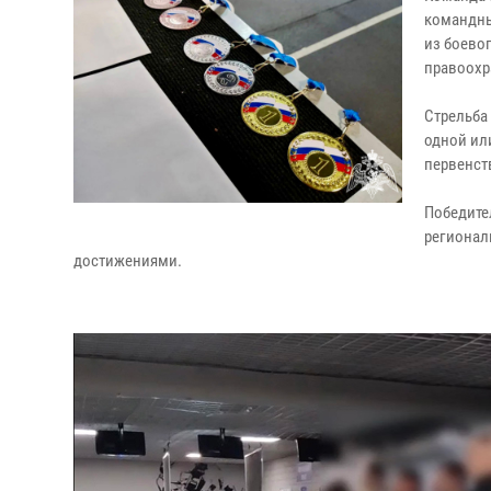
командны
из боево
правоохр
Стрельба
одной ил
первенст
Победите
регионал
достижениями.