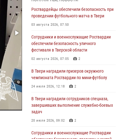
31 июля 2026, 05:42
4
Росгвардейцы обеспечили безопасность при
Росгвардейцы в Твери приняли участие в
проведении футбольного матча в Твери
молебне, посвященном Дню Крещения Руси
03 августа 2026, 07:50
28 июля 2026, 11:30
2
Сотрудники и военнослужащие Росгвардии
Сотрудники вневедомственной охраны
обеспечили безопасность уличного
совершили 250 выездов и пресекли 20
фестиваля в Тверской области
правонарушений за неделю в Тверской
02 августа 2026, 07:05
2
области
В Твери наградили призеров окружного
27 июля 2026, 08:29
чемпионата Росгвардии по мини-футболу
В Твери наградили призеров окружного
24 июля 2026, 12:18
2
чемпионата Росгвардии по мини-футболу
В Твери наградили сотрудников спецназа,
24 июля 2026, 12:18
2
завершивших выполнение служебно-боевых
Росгвардейцы оказали помощь водителю на
задач
дороге в городе Кашин
20 июля 2026, 09:02
2
22 июля 2026, 08:35
Сотрудники и военнослужащие Росгвардии
Представители Росгвардии провели