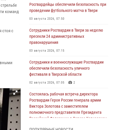
Росгвардейцы обеспечили безопасность при
 стрельбе
проведении футбольного матча в Твери
сти команд
03 августа 2026, 07:50
Сотрудники Росгвардии в Твери за неделю
 стоя с
пресекли 24 административных
правонарушения
03 августа 2026, 07:15
Сотрудники и военнослужащие Росгвардии
ивными
обеспечили безопасность уличного
фестиваля в Тверской области
02 августа 2026, 07:05
2
Состоялась рабочая встреча директора
Росгвардии Героя России генерала армии
Виктора Золотова с заместителем
полномочного представителя Президента
Российской Федерации в Северо-Кавказском
федеральном округе Виталием Кузнецовым
ПОПУЛЯРНЫЕ НОВОСТИ