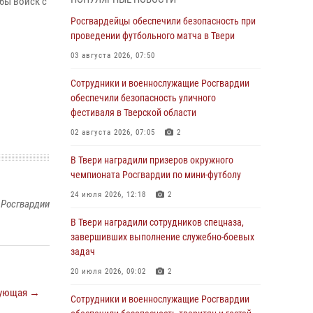
бы войск с
Росгвардии Героя России генерала армии
Виктора Золотова с заместителем
Росгвардейцы обеспечили безопасность при
полномочного представителя Президента
проведении футбольного матча в Твери
Российской Федерации в Северо-Кавказском
03 августа 2026, 07:50
федеральном округе Виталием Кузнецовым
Сотрудники и военнослужащие Росгвардии
31 июля 2026, 05:42
4
обеспечили безопасность уличного
Росгвардейцы в Твери приняли участие в
фестиваля в Тверской области
молебне, посвященном Дню Крещения Руси
02 августа 2026, 07:05
2
28 июля 2026, 11:30
2
В Твери наградили призеров окружного
Сотрудники вневедомственной охраны
чемпионата Росгвардии по мини-футболу
совершили 250 выездов и пресекли 20
24 июля 2026, 12:18
2
правонарушений за неделю в Тверской
 Росгвардии
области
В Твери наградили сотрудников спецназа,
завершивших выполнение служебно-боевых
27 июля 2026, 08:29
задач
В Твери наградили призеров окружного
20 июля 2026, 09:02
2
чемпионата Росгвардии по мини-футболу
ующая →
Сотрудники и военнослужащие Росгвардии
24 июля 2026, 12:18
2