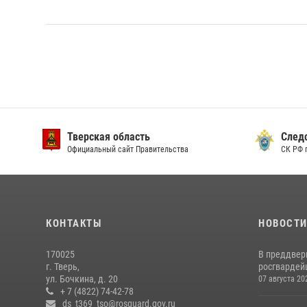
Тверская область
След
Официальный сайт Правительства
СК РФ 
КОНТАКТЫ
НОВОСТ
170025
В преддвер
г. Тверь,
росгвардейц
ул. Бочкина, д. 20
07 августа 20
+ 7 (4822) 74-42-78
ds_t369_tso@rosguard.gov.ru