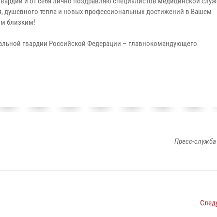
вардии и от себя лично поздравляю специалистов медицинской служ
, душевного тепла и новых профессиональных достижений в Вашем
им близким!
нальной гвардии Российской Федерации – главнокомандующего
Пресс-служба
След