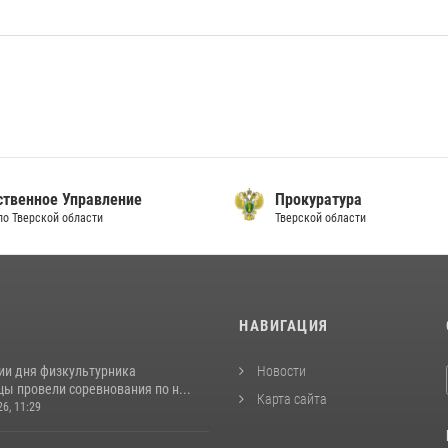
ственное Управление
Прокуратура
по Тверской области
Тверской области
И
НАВИГАЦИЯ
ии дня физкультурника
Новости
ы провели соревнования по н...
Карта сайта
26, 11:29