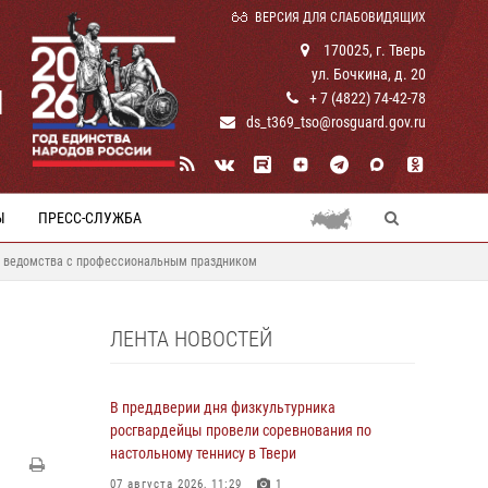
ВЕРСИЯ ДЛЯ СЛАБОВИДЯЩИХ
170025, г. Тверь
ул. Бочкина, д. 20
И
+ 7 (4822) 74-42-78
ds_t369_tso@rosguard.gov.ru
Ы
ПРЕСС-СЛУЖБА
ы ведомства с профессиональным праздником
ЛЕНТА НОВОСТЕЙ
В преддверии дня физкультурника
росгвардейцы провели соревнования по
настольному теннису в Твери
07 августа 2026, 11:29
1