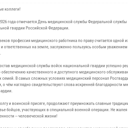
е коллеги!
 2026 года отмечается День медицинской службы Федеральной службы
ьной гвардии Российской Федерации.
веков профессия медицинского работника по праву считается одной и
 и ответственных на земле, заслуженно пользуясь особым уважением
.
остав медицинской службы войск национальной гвардии успешно ре
о обеспечению качественного и доступного медицинского обслужива
 их семей. В самых сложных условиях медицинский персонал Росгвард
 о чём наглядно свидетельствуют слова искренней благодарности м
вардии.
долгу и воинской присяге, продолжают приумножать славные традици
вье бойцов, участвующих в специальной военной операции. Не жалея 
ценности ‒ человеческой жизни!