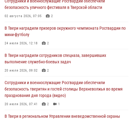
Сотрудники и военнослужащие Росгвардии обеспечили
Сотрудники вневедомственной охраны совершили 250 выездов и
безопасность уличного фестиваля в Тверской области
пресекли 20 правонарушений за неделю в Тверской области
02 августа 2026, 07:05
2
27 июля 2026, 08:29
В Твери наградили призеров окружного чемпионата Росгвардии по
В Твери наградили призеров окружного чемпионата Росгвардии по
мини-футболу
мини-футболу
24 июля 2026, 12:18
2
24 июля 2026, 12:18
2
В Твери наградили сотрудников спецназа, завершивших
Росгвардейцы оказали помощь водителю на дороге в городе Кашин
выполнение служебно-боевых задач
20 июля 2026, 09:02
2
22 июля 2026, 08:35
Сотрудники и военнослужащие Росгвардии обеспечили
безопасность тверитян и гостей столицы Верхневолжья во время
празднования дня города (видео)
20 июля 2026, 07:41
2
1
В Твери в региональном Управлении вневедомственной охраны
Росгвардии подвели итоги за первое полугодие 2026 года
17 июля 2026, 07:49