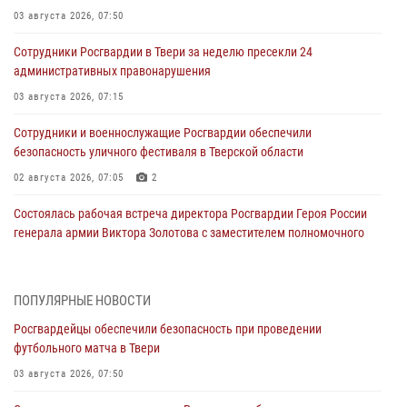
03 августа 2026, 07:50
Сотрудники Росгвардии в Твери за неделю пресекли 24
административных правонарушения
03 августа 2026, 07:15
Сотрудники и военнослужащие Росгвардии обеспечили
безопасность уличного фестиваля в Тверской области
02 августа 2026, 07:05
2
Состоялась рабочая встреча директора Росгвардии Героя России
генерала армии Виктора Золотова с заместителем полномочного
представителя Президента Российской Федерации в Северо-
Кавказском федеральном округе Виталием Кузнецовым
31 июля 2026, 05:42
4
ПОПУЛЯРНЫЕ НОВОСТИ
Росгвардейцы обеспечили безопасность при проведении
Росгвардейцы в Твери приняли участие в молебне, посвященном
футбольного матча в Твери
Дню Крещения Руси
03 августа 2026, 07:50
28 июля 2026, 11:30
2