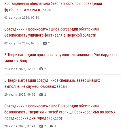
Росгвардейцы обеспечили безопасность при проведении
Сотрудники вневедомственной охраны совершили 250 выездов и
футбольного матча в Твери
пресекли 20 правонарушений за неделю в Тверской области
03 августа 2026, 07:50
27 июля 2026, 08:29
Сотрудники и военнослужащие Росгвардии обеспечили
В Твери наградили призеров окружного чемпионата Росгвардии по
безопасность уличного фестиваля в Тверской области
мини-футболу
02 августа 2026, 07:05
2
24 июля 2026, 12:18
2
В Твери наградили призеров окружного чемпионата Росгвардии по
Росгвардейцы оказали помощь водителю на дороге в городе Кашин
мини-футболу
24 июля 2026, 12:18
2
22 июля 2026, 08:35
В Твери наградили сотрудников спецназа, завершивших
Представители Росгвардии провели спортивно — патриотическое
выполнение служебно-боевых задач
мероприятие для воспитанников летнего лагеря в Тверской области
(видео)
20 июля 2026, 09:02
2
22 июля 2026, 07:28
4
1
Сотрудники и военнослужащие Росгвардии обеспечили
безопасность тверитян и гостей столицы Верхневолжья во время
празднования дня города (видео)
20 июля 2026, 07:41
2
1