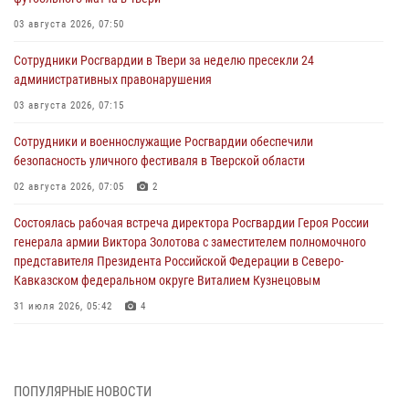
03 августа 2026, 07:50
Сотрудники Росгвардии в Твери за неделю пресекли 24
административных правонарушения
03 августа 2026, 07:15
Сотрудники и военнослужащие Росгвардии обеспечили
безопасность уличного фестиваля в Тверской области
02 августа 2026, 07:05
2
Состоялась рабочая встреча директора Росгвардии Героя России
генерала армии Виктора Золотова с заместителем полномочного
представителя Президента Российской Федерации в Северо-
Кавказском федеральном округе Виталием Кузнецовым
31 июля 2026, 05:42
4
Росгвардейцы в Твери приняли участие в молебне, посвященном
Дню Крещения Руси
28 июля 2026, 11:30
2
ПОПУЛЯРНЫЕ НОВОСТИ