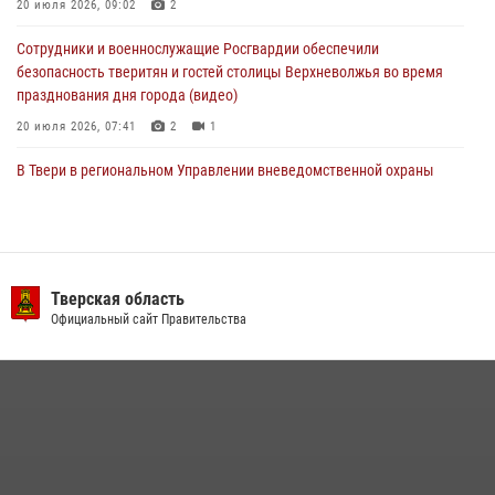
20 июля 2026, 09:02
2
22 июля 2026, 08:35
Сотрудники и военнослужащие Росгвардии обеспечили
безопасность тверитян и гостей столицы Верхневолжья во время
празднования дня города (видео)
20 июля 2026, 07:41
2
1
В Твери в региональном Управлении вневедомственной охраны
Росгвардии подвели итоги за первое полугодие 2026 года
17 июля 2026, 07:49
В Твери продолжается акция «Каникулы с Росгвардией»
Тверская область
10 июля 2026, 08:44
1
1
Официальный сайт Правительства
В Тверской области при содействии спецназа Росгвардии
задержаны подозреваемые в незаконном использовании сим-
боксов (видео)
16 июля 2026, 08:16
1
Представители Росгвардии провели спортивно — патриотическое
мероприятие для воспитанников летнего лагеря в Тверской области