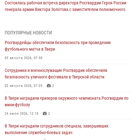
Состоялась рабочая встреча директора Росгвардии Героя России
генерала армии Виктора Золотова с заместителем полномочного
представителя Президента Российской Федерации в Северо-
Кавказском федеральном округе Виталием Кузнецовым
31 июля 2026, 05:42
4
ПОПУЛЯРНЫЕ НОВОСТИ
Росгвардейцы обеспечили безопасность при проведении
Росгвардейцы в Твери приняли участие в молебне, посвященном
футбольного матча в Твери
Дню Крещения Руси
03 августа 2026, 07:50
28 июля 2026, 11:30
2
Сотрудники и военнослужащие Росгвардии обеспечили
Сотрудники вневедомственной охраны совершили 250 выездов и
безопасность уличного фестиваля в Тверской области
пресекли 20 правонарушений за неделю в Тверской области
02 августа 2026, 07:05
2
27 июля 2026, 08:29
В Твери наградили призеров окружного чемпионата Росгвардии по
В Твери наградили призеров окружного чемпионата Росгвардии по
мини-футболу
мини-футболу
24 июля 2026, 12:18
2
24 июля 2026, 12:18
2
В Твери наградили сотрудников спецназа, завершивших
Росгвардейцы оказали помощь водителю на дороге в городе Кашин
выполнение служебно-боевых задач