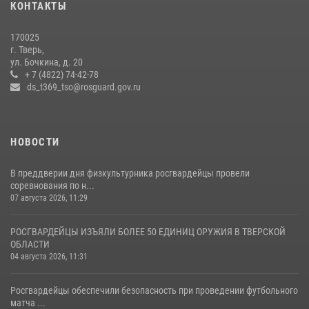
КОНТАКТЫ
(видео)
22 июля 2026, 07:28
4
1
170025
г. Тверь,
Росгвардейцы оказали помощь водителю на дороге в городе Кашин
ул. Бочкина, д. 20
+ 7 (4822) 74-42-78
ds_t369_tso@rosguard.gov.ru
22 июля 2026, 08:35
НОВОСТИ
В преддверии дня физкультурника росгвардейцы провели
соревнования по н...
07 августа 2026, 11:29
РОСГВАРДЕЙЦЫ ИЗЪЯЛИ БОЛЕЕ 50 ЕДИНИЦ ОРУЖИЯ В ТВЕРСКОЙ
ОБЛАСТИ
04 августа 2026, 11:31
Росгвардейцы обеспечили безопасность при проведении футбольного
матча ...