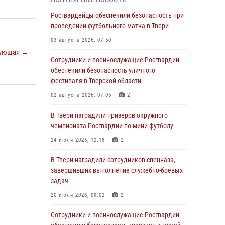
Росгвардии Героя России генерала армии
Виктора Золотова с заместителем
Росгвардейцы обеспечили безопасность при
полномочного представителя Президента
проведении футбольного матча в Твери
Российской Федерации в Северо-Кавказском
03 августа 2026, 07:50
федеральном округе Виталием Кузнецовым
ующая →
Сотрудники и военнослужащие Росгвардии
31 июля 2026, 05:42
4
обеспечили безопасность уличного
Росгвардейцы в Твери приняли участие в
фестиваля в Тверской области
молебне, посвященном Дню Крещения Руси
02 августа 2026, 07:05
2
28 июля 2026, 11:30
2
В Твери наградили призеров окружного
Сотрудники вневедомственной охраны
чемпионата Росгвардии по мини-футболу
совершили 250 выездов и пресекли 20
24 июля 2026, 12:18
2
правонарушений за неделю в Тверской
области
В Твери наградили сотрудников спецназа,
завершивших выполнение служебно-боевых
27 июля 2026, 08:29
задач
В Твери наградили призеров окружного
20 июля 2026, 09:02
2
чемпионата Росгвардии по мини-футболу
Сотрудники и военнослужащие Росгвардии
24 июля 2026, 12:18
2