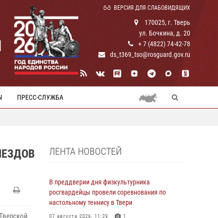
ВЕРСИЯ ДЛЯ СЛАБОВИДЯЩИХ
170025, г. Тверь
ул. Бочкина, д. 20
И
+ 7 (4822) 74-42-78
ds_t369_tso@rosguard.gov.ru
Ы
ПРЕСС-СЛУЖБА
ЛЕНТА НОВОСТЕЙ
ЫЕЗДОВ
В преддверии дня физкультурника
росгвардейцы провели соревнования по
настольному теннису в Твери
 Тверской
07 августа 2026, 11:29
1