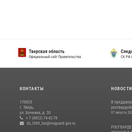
Тверская область
След
Официальный сайт Правительства
СК РФ 
КОНТАКТЫ
НОВОСТ
170025
В преддвер
г. Тверь,
росгвардейц
ул. Бочкина, д. 20
07 августа 20
+ 7 (4822) 74-42-78
ds_t369_tso@rosguard.gov.ru
РОСГВАРДЕ