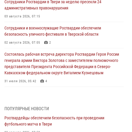
Сотрудники Росгвардии в Твери за неделю пресекли 24
административных правонарушения
03 августа 2026, 07:15
Сотрудники и военнослужащие Росгвардии обеспечили
безопасность уличного фестиваля в Тверской области
02 августа 2026, 07:05
2
Состоялась рабочая встреча директора Росгвардии Героя России
генерала армии Виктора Золотова с заместителем полномочного
представителя Президента Российской Федерации в Северо-
Кавказском федеральном округе Виталием Кузнецовым
31 июля 2026, 05:42
4
Росгвардейцы в Твери приняли участие в молебне, посвященном
Дню Крещения Руси
28 июля 2026, 11:30
2
ПОПУЛЯРНЫЕ НОВОСТИ
Росгвардейцы обеспечили безопасность при проведении
Сотрудники вневедомственной охраны совершили 250 выездов и
футбольного матча в Твери
пресекли 20 правонарушений за неделю в Тверской области