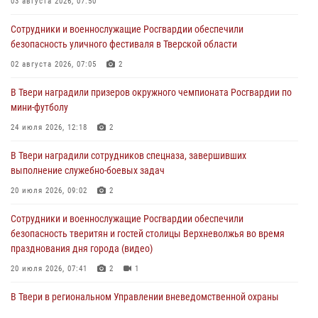
03 августа 2026, 07:50
27 июля 2026, 08:29
Сотрудники и военнослужащие Росгвардии обеспечили
В Твери наградили призеров окружного чемпионата Росгвардии по
безопасность уличного фестиваля в Тверской области
мини-футболу
02 августа 2026, 07:05
2
24 июля 2026, 12:18
2
В Твери наградили призеров окружного чемпионата Росгвардии по
Росгвардейцы оказали помощь водителю на дороге в городе Кашин
мини-футболу
24 июля 2026, 12:18
2
22 июля 2026, 08:35
В Твери наградили сотрудников спецназа, завершивших
Представители Росгвардии провели спортивно — патриотическое
выполнение служебно-боевых задач
мероприятие для воспитанников летнего лагеря в Тверской области
(видео)
20 июля 2026, 09:02
2
22 июля 2026, 07:28
4
1
Сотрудники и военнослужащие Росгвардии обеспечили
безопасность тверитян и гостей столицы Верхневолжья во время
празднования дня города (видео)
20 июля 2026, 07:41
2
1
В Твери в региональном Управлении вневедомственной охраны
Росгвардии подвели итоги за первое полугодие 2026 года