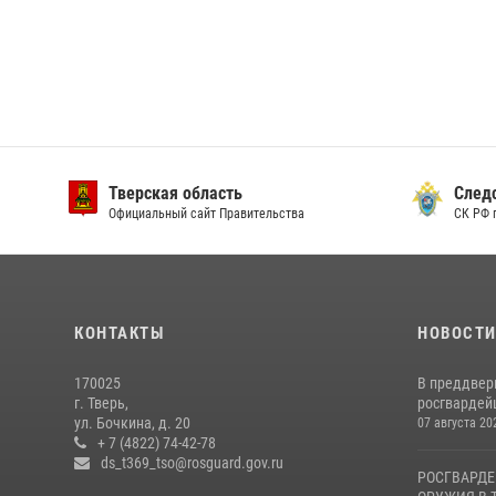
Тверская область
След
Официальный сайт Правительства
СК РФ 
КОНТАКТЫ
НОВОСТ
170025
В преддвер
г. Тверь,
росгвардейц
ул. Бочкина, д. 20
07 августа 20
+ 7 (4822) 74-42-78
ds_t369_tso@rosguard.gov.ru
РОСГВАРДЕ