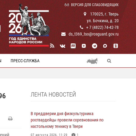
ВЕРСИЯ ДЛЯ СЛАБОВИДЯЩИХ
170025, г. Тверь
ул. Бочкина, д. 20
И
+ 7 (4822) 74-42-78
ds_t369_tso@rosguard.gov.ru
Ы
ПРЕСС-СЛУЖБА
ЛЕНТА НОВОСТЕЙ
96
В преддверии дня физкультурника
росгвардейцы провели соревнования по
настольному теннису в Твери
лений
07 августа 2026, 11:29
1