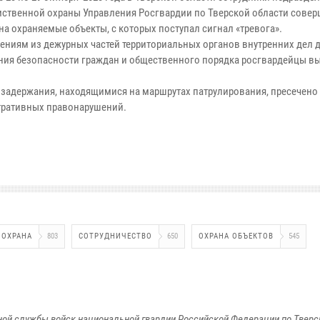
ственной охраны Управления Росгвардии по Тверской области совер
на охраняемые объекты, с которых поступал сигнал «тревога».
ениям из дежурных частей территориальных органов внутренних дел 
ния безопасности граждан и общественного порядка росгвардейцы в
 задержания, находящимися на маршрутах патрулирования, пресечено
ративных правонарушений.
 ОХРАНА
803
СОТРУДНИЧЕСТВО
650
ОХРАНА ОБЪЕКТОВ
545
ой службы войск национальной гвардии Российской Федерации по Тверс