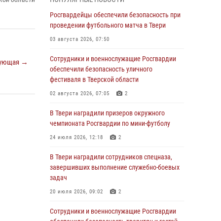
Росгвардии Героя России генерала армии
Виктора Золотова с заместителем
Росгвардейцы обеспечили безопасность при
полномочного представителя Президента
проведении футбольного матча в Твери
Российской Федерации в Северо-Кавказском
03 августа 2026, 07:50
федеральном округе Виталием Кузнецовым
Сотрудники и военнослужащие Росгвардии
31 июля 2026, 05:42
4
ующая →
обеспечили безопасность уличного
Росгвардейцы в Твери приняли участие в
фестиваля в Тверской области
молебне, посвященном Дню Крещения Руси
02 августа 2026, 07:05
2
28 июля 2026, 11:30
2
В Твери наградили призеров окружного
Сотрудники вневедомственной охраны
чемпионата Росгвардии по мини-футболу
совершили 250 выездов и пресекли 20
24 июля 2026, 12:18
2
правонарушений за неделю в Тверской
области
В Твери наградили сотрудников спецназа,
завершивших выполнение служебно-боевых
27 июля 2026, 08:29
задач
В Твери наградили призеров окружного
20 июля 2026, 09:02
2
чемпионата Росгвардии по мини-футболу
Сотрудники и военнослужащие Росгвардии
24 июля 2026, 12:18
2