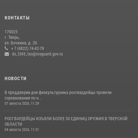
Росгвардейцы оказали помощь водителю на дороге в городе Кашин
КОНТАКТЫ
22 июля 2026, 08:35
170025
Представители Росгвардии провели спортивно — патриотическое
г. Тверь,
мероприятие для воспитанников летнего лагеря в Тверской области
ул. Бочкина, д. 20
(видео)
+ 7 (4822) 74-42-78
ds_t369_tso@rosguard.gov.ru
22 июля 2026, 07:28
4
1
НОВОСТИ
В преддверии дня физкультурника росгвардейцы провели
соревнования по н...
07 августа 2026, 11:29
РОСГВАРДЕЙЦЫ ИЗЪЯЛИ БОЛЕЕ 50 ЕДИНИЦ ОРУЖИЯ В ТВЕРСКОЙ
ОБЛАСТИ
04 августа 2026, 11:31