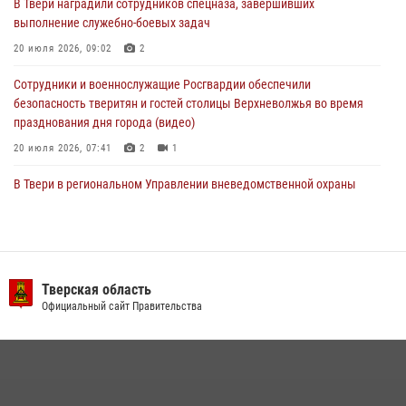
В Твери наградили сотрудников спецназа, завершивших
Росгвардейцы оказали помощь водителю на дороге в городе Кашин
выполнение служебно-боевых задач
20 июля 2026, 09:02
2
22 июля 2026, 08:35
Сотрудники и военнослужащие Росгвардии обеспечили
безопасность тверитян и гостей столицы Верхневолжья во время
празднования дня города (видео)
20 июля 2026, 07:41
2
1
В Твери в региональном Управлении вневедомственной охраны
Росгвардии подвели итоги за первое полугодие 2026 года
17 июля 2026, 07:49
В Твери продолжается акция «Каникулы с Росгвардией»
Тверская область
10 июля 2026, 08:44
1
1
Официальный сайт Правительства
В Тверской области при содействии спецназа Росгвардии
задержаны подозреваемые в незаконном использовании сим-
боксов (видео)
16 июля 2026, 08:16
1