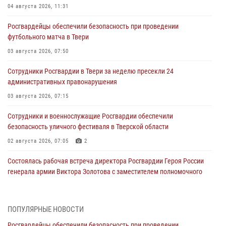
04 августа 2026, 11:31
Росгвардейцы обеспечили безопасность при проведении
футбольного матча в Твери
03 августа 2026, 07:50
Сотрудники Росгвардии в Твери за неделю пресекли 24
административных правонарушения
03 августа 2026, 07:15
Сотрудники и военнослужащие Росгвардии обеспечили
безопасность уличного фестиваля в Тверской области
02 августа 2026, 07:05
2
Состоялась рабочая встреча директора Росгвардии Героя России
генерала армии Виктора Золотова с заместителем полномочного
представителя Президента Российской Федерации в Северо-
Кавказском федеральном округе Виталием Кузнецовым
31 июля 2026, 05:42
4
ПОПУЛЯРНЫЕ НОВОСТИ
Росгвардейцы обеспечили безопасность при проведении