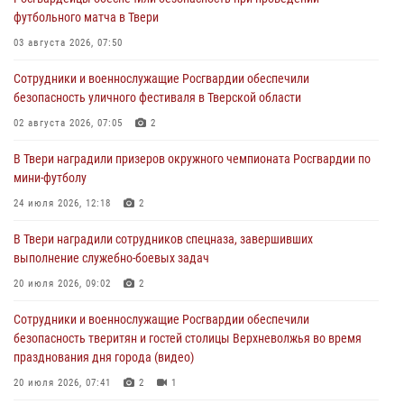
Росгвардейцы в Твери приняли участие в молебне, посвященном
футбольного матча в Твери
Дню Крещения Руси
03 августа 2026, 07:50
28 июля 2026, 11:30
2
Сотрудники и военнослужащие Росгвардии обеспечили
Сотрудники вневедомственной охраны совершили 250 выездов и
безопасность уличного фестиваля в Тверской области
пресекли 20 правонарушений за неделю в Тверской области
02 августа 2026, 07:05
2
27 июля 2026, 08:29
В Твери наградили призеров окружного чемпионата Росгвардии по
В Твери наградили призеров окружного чемпионата Росгвардии по
мини-футболу
мини-футболу
24 июля 2026, 12:18
2
24 июля 2026, 12:18
2
В Твери наградили сотрудников спецназа, завершивших
Росгвардейцы оказали помощь водителю на дороге в городе Кашин
выполнение служебно-боевых задач
20 июля 2026, 09:02
2
22 июля 2026, 08:35
Сотрудники и военнослужащие Росгвардии обеспечили
безопасность тверитян и гостей столицы Верхневолжья во время
празднования дня города (видео)
20 июля 2026, 07:41
2
1