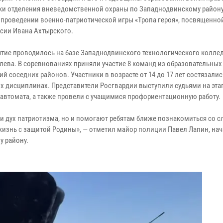
ки отделения вневедомственной охраны по Западнодвинскому район
в проведении военно-патриотической игры «Тропа героя», посвященно
ссии Ивана Ахтырского.
тие проводилось на базе Западнодвинского технологического колле
алева. В соревнованиях приняли участие 8 команд из образовательных
й соседних районов. Участники в возрасте от 14 до 17 лет состязалис
х дисциплинах. Представители Росгвардии выступили судьями на этап
 автомата, а также провели с учащимися профориентационную работу.
 дух патриотизма, но и помогают ребятам ближе познакомиться со с
 жизнь с защитой Родины», — отметил майор полиции Павел Лапин, на
 району.