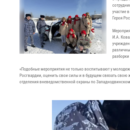
сотрудни
участие 
Героя Ро
Мероприя
И.А. Ков
учреждени
различны
разборки
«Подобные мероприятия не только воспитывают у молодежи
Росгвардии, оценить свои силы и в будущем связать свою
отделения вневедомственной охраны по Западнодвинскому