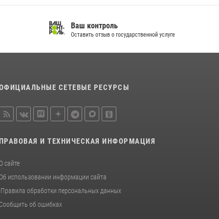
спортивно — патриотическое мероприятие
для воспитанников летнего лагеря в
Ваш контроль
Тверской области (видео)
Оставить отзыв о государственной услуге
22 июля 2026, 07:28
4
1
В Тверской области Росгвардейцы проводят
комплексные проверки детских
оздоровительных лагерей
ОФИЦИАЛЬНЫЕ СЕТЕВЫЕ РЕСУРСЫ
08 июля 2026, 12:16
1
ПРАВОВАЯ И ТЕХНИЧЕСКАЯ ИНФОРМАЦИЯ
О сайте
Об использовании информации сайта
Правила обработки персональных данных
Сообщить об ошибках