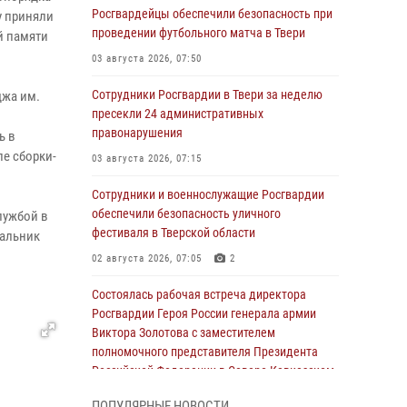
Росгвардейцы обеспечили безопасность при
у приняли
проведении футбольного матча в Твери
й памяти
03 августа 2026, 07:50
Сотрудники Росгвардии в Твери за неделю
джа им.
пресекли 24 административных
правонарушения
ь в
е сборки-
03 августа 2026, 07:15
Сотрудники и военнослужащие Росгвардии
обеспечили безопасность уличного
лужбой в
фестиваля в Тверской области
чальник
02 августа 2026, 07:05
2
Состоялась рабочая встреча директора
Росгвардии Героя России генерала армии
Виктора Золотова с заместителем
полномочного представителя Президента
Российской Федерации в Северо-Кавказском
федеральном округе Виталием Кузнецовым
ПОПУЛЯРНЫЕ НОВОСТИ