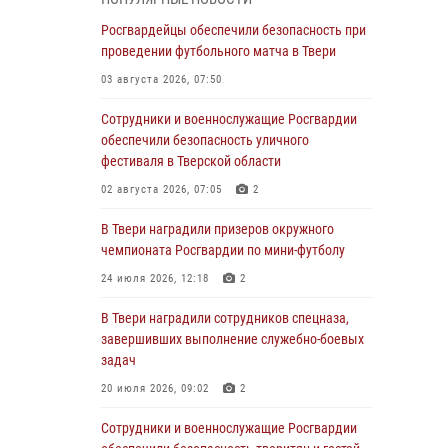
31 июля 2026, 05:42
4
Росгвардейцы обеспечили безопасность при
Росгвардейцы в Твери приняли участие в
проведении футбольного матча в Твери
молебне, посвященном Дню Крещения Руси
03 августа 2026, 07:50
28 июля 2026, 11:30
2
Сотрудники и военнослужащие Росгвардии
Сотрудники вневедомственной охраны
обеспечили безопасность уличного
совершили 250 выездов и пресекли 20
фестиваля в Тверской области
правонарушений за неделю в Тверской
02 августа 2026, 07:05
2
области
В Твери наградили призеров окружного
27 июля 2026, 08:29
чемпионата Росгвардии по мини-футболу
В Твери наградили призеров окружного
24 июля 2026, 12:18
2
чемпионата Росгвардии по мини-футболу
В Твери наградили сотрудников спецназа,
24 июля 2026, 12:18
2
завершивших выполнение служебно-боевых
Росгвардейцы оказали помощь водителю на
задач
дороге в городе Кашин
20 июля 2026, 09:02
2
22 июля 2026, 08:35
Сотрудники и военнослужащие Росгвардии
Представители Росгвардии провели