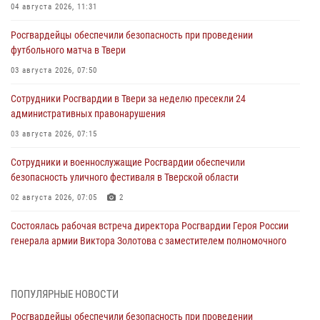
04 августа 2026, 11:31
Росгвардейцы обеспечили безопасность при проведении
футбольного матча в Твери
03 августа 2026, 07:50
Сотрудники Росгвардии в Твери за неделю пресекли 24
административных правонарушения
03 августа 2026, 07:15
Сотрудники и военнослужащие Росгвардии обеспечили
безопасность уличного фестиваля в Тверской области
02 августа 2026, 07:05
2
Состоялась рабочая встреча директора Росгвардии Героя России
генерала армии Виктора Золотова с заместителем полномочного
представителя Президента Российской Федерации в Северо-
Кавказском федеральном округе Виталием Кузнецовым
31 июля 2026, 05:42
4
ПОПУЛЯРНЫЕ НОВОСТИ
Росгвардейцы обеспечили безопасность при проведении
Росгвардейцы в Твери приняли участие в молебне, посвященном