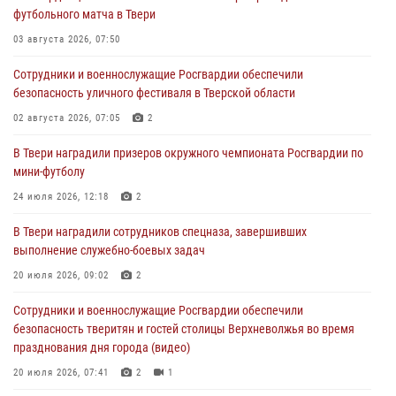
футбольного матча в Твери
Дню Крещения Руси
03 августа 2026, 07:50
28 июля 2026, 11:30
2
Сотрудники и военнослужащие Росгвардии обеспечили
Сотрудники вневедомственной охраны совершили 250 выездов и
безопасность уличного фестиваля в Тверской области
пресекли 20 правонарушений за неделю в Тверской области
02 августа 2026, 07:05
2
27 июля 2026, 08:29
В Твери наградили призеров окружного чемпионата Росгвардии по
В Твери наградили призеров окружного чемпионата Росгвардии по
мини-футболу
мини-футболу
24 июля 2026, 12:18
2
24 июля 2026, 12:18
2
В Твери наградили сотрудников спецназа, завершивших
Росгвардейцы оказали помощь водителю на дороге в городе Кашин
выполнение служебно-боевых задач
20 июля 2026, 09:02
2
22 июля 2026, 08:35
Сотрудники и военнослужащие Росгвардии обеспечили
безопасность тверитян и гостей столицы Верхневолжья во время
празднования дня города (видео)
20 июля 2026, 07:41
2
1