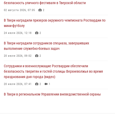
безопасность уличного фестиваля в Тверской области
пресекли 20 правонарушений за неделю в Тверской области
02 августа 2026, 07:05
2
27 июля 2026, 08:29
В Твери наградили призеров окружного чемпионата Росгвардии по
В Твери наградили призеров окружного чемпионата Росгвардии по
мини-футболу
мини-футболу
24 июля 2026, 12:18
2
24 июля 2026, 12:18
2
В Твери наградили сотрудников спецназа, завершивших
Росгвардейцы оказали помощь водителю на дороге в городе Кашин
выполнение служебно-боевых задач
20 июля 2026, 09:02
2
22 июля 2026, 08:35
Сотрудники и военнослужащие Росгвардии обеспечили
безопасность тверитян и гостей столицы Верхневолжья во время
празднования дня города (видео)
20 июля 2026, 07:41
2
1
В Твери в региональном Управлении вневедомственной охраны
Росгвардии подвели итоги за первое полугодие 2026 года
17 июля 2026, 07:49