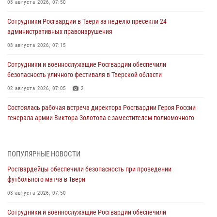
03 августа 2026, 07:50
Сотрудники Росгвардии в Твери за неделю пресекли 24
административных правонарушения
03 августа 2026, 07:15
Сотрудники и военнослужащие Росгвардии обеспечили
безопасность уличного фестиваля в Тверской области
02 августа 2026, 07:05
2
Состоялась рабочая встреча директора Росгвардии Героя России
генерала армии Виктора Золотова с заместителем полномочного
представителя Президента Российской Федерации в Северо-
Кавказском федеральном округе Виталием Кузнецовым
31 июля 2026, 05:42
4
ПОПУЛЯРНЫЕ НОВОСТИ
Росгвардейцы обеспечили безопасность при проведении
Росгвардейцы в Твери приняли участие в молебне, посвященном
футбольного матча в Твери
Дню Крещения Руси
03 августа 2026, 07:50
28 июля 2026, 11:30
2
Сотрудники и военнослужащие Росгвардии обеспечили
Сотрудники вневедомственной охраны совершили 250 выездов и