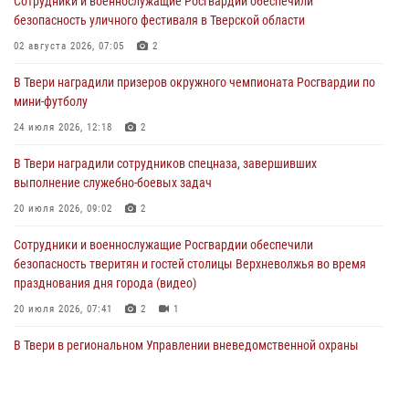
Сотрудники и военнослужащие Росгвардии обеспечили
В Твери наградили призеров окружного чемпионата Росгвардии по
безопасность уличного фестиваля в Тверской области
мини-футболу
02 августа 2026, 07:05
2
24 июля 2026, 12:18
2
В Твери наградили призеров окружного чемпионата Росгвардии по
Росгвардейцы оказали помощь водителю на дороге в городе Кашин
мини-футболу
24 июля 2026, 12:18
2
22 июля 2026, 08:35
В Твери наградили сотрудников спецназа, завершивших
Представители Росгвардии провели спортивно — патриотическое
выполнение служебно-боевых задач
мероприятие для воспитанников летнего лагеря в Тверской области
(видео)
20 июля 2026, 09:02
2
22 июля 2026, 07:28
4
1
Сотрудники и военнослужащие Росгвардии обеспечили
безопасность тверитян и гостей столицы Верхневолжья во время
празднования дня города (видео)
20 июля 2026, 07:41
2
1
В Твери в региональном Управлении вневедомственной охраны
Росгвардии подвели итоги за первое полугодие 2026 года
17 июля 2026, 07:49