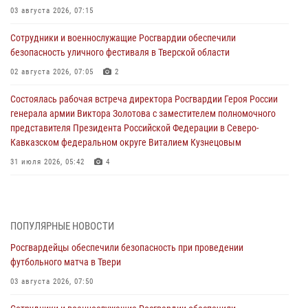
03 августа 2026, 07:15
Сотрудники и военнослужащие Росгвардии обеспечили
безопасность уличного фестиваля в Тверской области
02 августа 2026, 07:05
2
Состоялась рабочая встреча директора Росгвардии Героя России
генерала армии Виктора Золотова с заместителем полномочного
представителя Президента Российской Федерации в Северо-
Кавказском федеральном округе Виталием Кузнецовым
31 июля 2026, 05:42
4
Росгвардейцы в Твери приняли участие в молебне, посвященном
Дню Крещения Руси
28 июля 2026, 11:30
2
ПОПУЛЯРНЫЕ НОВОСТИ
Росгвардейцы обеспечили безопасность при проведении
Сотрудники вневедомственной охраны совершили 250 выездов и
футбольного матча в Твери
пресекли 20 правонарушений за неделю в Тверской области
03 августа 2026, 07:50
27 июля 2026, 08:29