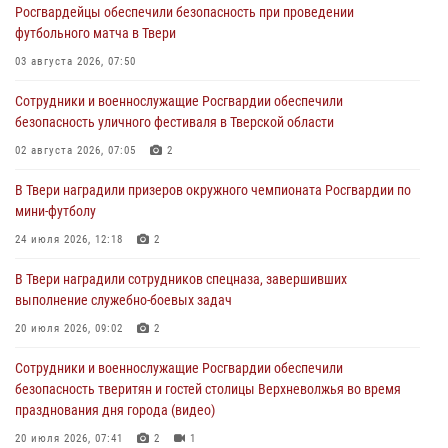
Росгвардейцы обеспечили безопасность при проведении
Росгвардейцы в Твери приняли участие в молебне, посвященном
футбольного матча в Твери
Дню Крещения Руси
03 августа 2026, 07:50
28 июля 2026, 11:30
2
Сотрудники и военнослужащие Росгвардии обеспечили
Сотрудники вневедомственной охраны совершили 250 выездов и
безопасность уличного фестиваля в Тверской области
пресекли 20 правонарушений за неделю в Тверской области
02 августа 2026, 07:05
2
27 июля 2026, 08:29
В Твери наградили призеров окружного чемпионата Росгвардии по
В Твери наградили призеров окружного чемпионата Росгвардии по
мини-футболу
мини-футболу
24 июля 2026, 12:18
2
24 июля 2026, 12:18
2
В Твери наградили сотрудников спецназа, завершивших
Росгвардейцы оказали помощь водителю на дороге в городе Кашин
выполнение служебно-боевых задач
20 июля 2026, 09:02
2
22 июля 2026, 08:35
Сотрудники и военнослужащие Росгвардии обеспечили
безопасность тверитян и гостей столицы Верхневолжья во время
празднования дня города (видео)
20 июля 2026, 07:41
2
1