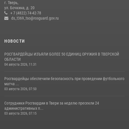
г. Тверь,
В Тверской области Росгвардейцы проводят комплексные
ул. Бочкина, д. 20
проверки детских оздоровительных лагерей
+ 7 (4822) 74-42-78
ds_t369_tso@rosguard.gov.ru
08 июля 2026, 12:16
1
НОВОСТИ
РОСГВАРДЕЙЦЫ ИЗЪЯЛИ БОЛЕЕ 50 ЕДИНИЦ ОРУЖИЯ В ТВЕРСКОЙ
ОБЛАСТИ
04 августа 2026, 11:31
Росгвардейцы обеспечили безопасность при проведении футбольного
матча ...
03 августа 2026, 07:50
Сотрудники Росгвардии в Твери за неделю пресекли 24
административных п...
03 августа 2026, 07:15