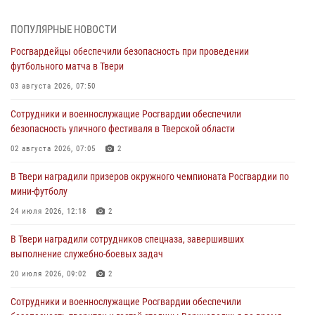
Дню Крещения Руси
28 июля 2026, 11:30
2
ПОПУЛЯРНЫЕ НОВОСТИ
Росгвардейцы обеспечили безопасность при проведении
Сотрудники вневедомственной охраны совершили 250 выездов и
футбольного матча в Твери
пресекли 20 правонарушений за неделю в Тверской области
03 августа 2026, 07:50
27 июля 2026, 08:29
Сотрудники и военнослужащие Росгвардии обеспечили
В Твери наградили призеров окружного чемпионата Росгвардии по
безопасность уличного фестиваля в Тверской области
мини-футболу
02 августа 2026, 07:05
2
24 июля 2026, 12:18
2
В Твери наградили призеров окружного чемпионата Росгвардии по
Росгвардейцы оказали помощь водителю на дороге в городе Кашин
мини-футболу
24 июля 2026, 12:18
2
22 июля 2026, 08:35
В Твери наградили сотрудников спецназа, завершивших
Представители Росгвардии провели спортивно — патриотическое
выполнение служебно-боевых задач
мероприятие для воспитанников летнего лагеря в Тверской области
(видео)
20 июля 2026, 09:02
2
22 июля 2026, 07:28
4
1
Сотрудники и военнослужащие Росгвардии обеспечили