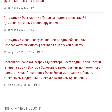
футбольного матча в Твери
03 августа 2026, 07:50
Сотрудники Росгвардии в Твери за неделю пресекли 24
административных правонарушения
03 августа 2026, 07:15
Сотрудники и военнослужащие Росгвардии обеспечили
безопасность уличного фестиваля в Тверской области
02 августа 2026, 07:05
2
Состоялась рабочая встреча директора Росгвардии Героя России
генерала армии Виктора Золотова с заместителем полномочного
представителя Президента Российской Федерации в Северо-
Кавказском федеральном округе Виталием Кузнецовым
31 июля 2026, 05:42
4
Росгвардейцы в Твери приняли участие в молебне, посвященном
Дню Крещения Руси
28 июля 2026, 11:30
2
ПОПУЛЯРНЫЕ НОВОСТИ