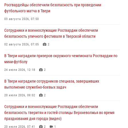
Росгвардейцы обеспечили безопасность при проведении
Сотрудники вневедомственной охраны совершили 250 выездов и
футбольного матча в Твери
пресекли 20 правонарушений за неделю в Тверской области
03 августа 2026, 07:50
27 июля 2026, 08:29
Сотрудники и военнослужащие Росгвардии обеспечили
В Твери наградили призеров окружного чемпионата Росгвардии по
безопасность уличного фестиваля в Тверской области
мини-футболу
02 августа 2026, 07:05
2
24 июля 2026, 12:18
2
В Твери наградили призеров окружного чемпионата Росгвардии по
Росгвардейцы оказали помощь водителю на дороге в городе Кашин
мини-футболу
24 июля 2026, 12:18
2
22 июля 2026, 08:35
В Твери наградили сотрудников спецназа, завершивших
Представители Росгвардии провели спортивно — патриотическое
выполнение служебно-боевых задач
мероприятие для воспитанников летнего лагеря в Тверской области
(видео)
20 июля 2026, 09:02
2
22 июля 2026, 07:28
4
1
Сотрудники и военнослужащие Росгвардии обеспечили
безопасность тверитян и гостей столицы Верхневолжья во время
празднования дня города (видео)
20 июля 2026, 07:41
2
1