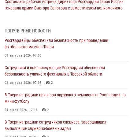
Состоялась рабочая встреча директора Росгвардии Героя России
генерала армии Виктора Золотова с заместителем полномочного
представителя Президента Российской Федерации в Северо-
Кавказском федеральном округе Виталием Кузнецовым
31 июля 2026, 05:42
4
ПОПУЛЯРНЫЕ НОВОСТИ
Росгвардейцы обеспечили безопасность при проведении
Росгвардейцы в Твери приняли участие в молебне, посвященном
футбольного матча в Твери
Дню Крещения Руси
03 августа 2026, 07:50
28 июля 2026, 11:30
2
Сотрудники и военнослужащие Росгвардии обеспечили
Сотрудники вневедомственной охраны совершили 250 выездов и
безопасность уличного фестиваля в Тверской области
пресекли 20 правонарушений за неделю в Тверской области
02 августа 2026, 07:05
2
27 июля 2026, 08:29
В Твери наградили призеров окружного чемпионата Росгвардии по
В Твери наградили призеров окружного чемпионата Росгвардии по
мини-футболу
мини-футболу
24 июля 2026, 12:18
2
24 июля 2026, 12:18
2
В Твери наградили сотрудников спецназа, завершивших
Росгвардейцы оказали помощь водителю на дороге в городе Кашин
выполнение служебно-боевых задач