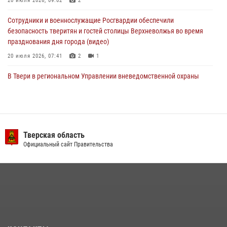
20 июля 2026, 09:02
2
22 июля 2026, 08:35
Сотрудники и военнослужащие Росгвардии обеспечили
безопасность тверитян и гостей столицы Верхневолжья во время
празднования дня города (видео)
20 июля 2026, 07:41
2
1
В Твери в региональном Управлении вневедомственной охраны
Росгвардии подвели итоги за первое полугодие 2026 года
17 июля 2026, 07:49
В Твери продолжается акция «Каникулы с Росгвардией»
Тверская область
10 июля 2026, 08:44
1
1
Официальный сайт Правительства
В Тверской области при содействии спецназа Росгвардии
задержаны подозреваемые в незаконном использовании сим-
боксов (видео)
16 июля 2026, 08:16
1
Росгвардейцы оказали помощь водителю на дороге в городе Кашин