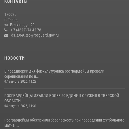
КОНТАКТЫ
22 июля 2026, 08:35
170025
Представители Росгвардии провели спортивно — патриотическое
г. Тверь,
мероприятие для воспитанников летнего лагеря в Тверской области
ул. Бочкина, д. 20
(видео)
+ 7 (4822) 74-42-78
ds_t369_tso@rosguard.gov.ru
22 июля 2026, 07:28
4
1
НОВОСТИ
В преддверии дня физкультурника росгвардейцы провели
соревнования по н...
07 августа 2026, 11:29
РОСГВАРДЕЙЦЫ ИЗЪЯЛИ БОЛЕЕ 50 ЕДИНИЦ ОРУЖИЯ В ТВЕРСКОЙ
ОБЛАСТИ
04 августа 2026, 11:31
Росгвардейцы обеспечили безопасность при проведении футбольного
матча ...