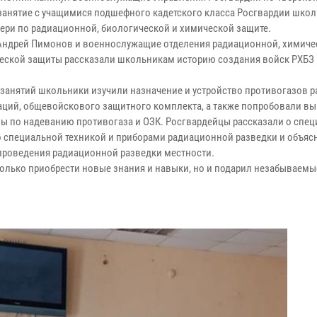
занятие с учащимися подшефного кадетского класса Росгвардии шко
вери по радиационной, биологической и химической защите.
Андрей Пимонов и военнослужащие отделения радиационной, химиче
еской защиты рассказали школьникам историю создания войск РХБЗ 
 занятий школьники изучили назначение и устройство противогазов 
ций, общевойскового защитного комплекта, а также попробовали в
ы по надеванию противогаза и ОЗК. Росгвардейцы рассказали о спе
о специальной техникой и приборами радиационной разведки и объяс
проведения радиационной разведки местности.
только приобрести новые знания и навыки, но и подарил незабываемы