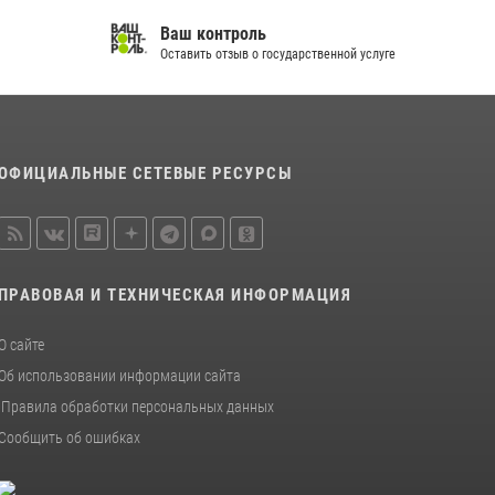
спортивно — патриотическое мероприятие
Ваш контроль
для воспитанников летнего лагеря в
Оставить отзыв о государственной услуге
Тверской области (видео)
22 июля 2026, 07:28
4
1
Росгвардейцы оказали помощь водителю на
дороге в городе Кашин
ОФИЦИАЛЬНЫЕ СЕТЕВЫЕ РЕСУРСЫ
22 июля 2026, 08:35
ПРАВОВАЯ И ТЕХНИЧЕСКАЯ ИНФОРМАЦИЯ
О сайте
Об использовании информации сайта
Правила обработки персональных данных
Сообщить об ошибках