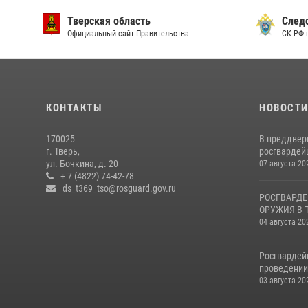
Тверская область
След
Официальный сайт Правительства
СК РФ 
КОНТАКТЫ
НОВОСТ
170025
В преддвер
г. Тверь,
росгвардейц
ул. Бочкина, д. 20
07 августа 20
+ 7 (4822) 74-42-78
ds_t369_tso@rosguard.gov.ru
РОСГВАРДЕ
ОРУЖИЯ В 
04 августа 20
Росгвардей
проведении 
03 августа 20