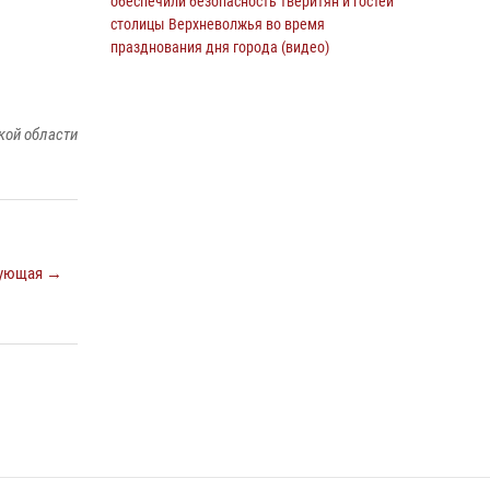
обеспечили безопасность тверитян и гостей
Росгвардейцы оказали помощь водителю на
столицы Верхневолжья во время
дороге в городе Кашин
празднования дня города (видео)
22 июля 2026, 08:35
20 июля 2026, 07:41
2
1
В Твери в региональном Управлении
кой области
вневедомственной охраны Росгвардии
подвели итоги за первое полугодие 2026 года
17 июля 2026, 07:49
В Твери продолжается акция «Каникулы с
Росгвардией»
ующая →
10 июля 2026, 08:44
1
1
В Тверской области при содействии спецназа
Росгвардии задержаны подозреваемые в
незаконном использовании сим-боксов
(видео)
16 июля 2026, 08:16
1
Представители Росгвардии провели