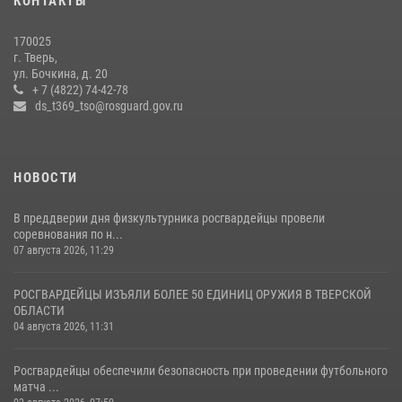
КОНТАКТЫ
(видео)
22 июля 2026, 07:28
4
1
170025
г. Тверь,
Росгвардейцы оказали помощь водителю на дороге в городе Кашин
ул. Бочкина, д. 20
+ 7 (4822) 74-42-78
ds_t369_tso@rosguard.gov.ru
22 июля 2026, 08:35
НОВОСТИ
В преддверии дня физкультурника росгвардейцы провели
соревнования по н...
07 августа 2026, 11:29
РОСГВАРДЕЙЦЫ ИЗЪЯЛИ БОЛЕЕ 50 ЕДИНИЦ ОРУЖИЯ В ТВЕРСКОЙ
ОБЛАСТИ
04 августа 2026, 11:31
Росгвардейцы обеспечили безопасность при проведении футбольного
матча ...