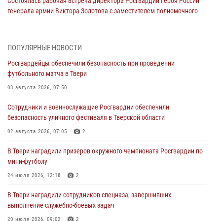
Состоялась рабочая встреча директора Росгвардии Героя России
генерала армии Виктора Золотова с заместителем полномочного
представителя Президента Российской Федерации в Северо-
Кавказском федеральном округе Виталием Кузнецовым
31 июля 2026, 05:42
4
ПОПУЛЯРНЫЕ НОВОСТИ
Росгвардейцы обеспечили безопасность при проведении
Росгвардейцы в Твери приняли участие в молебне, посвященном
футбольного матча в Твери
Дню Крещения Руси
03 августа 2026, 07:50
28 июля 2026, 11:30
2
Сотрудники и военнослужащие Росгвардии обеспечили
Сотрудники вневедомственной охраны совершили 250 выездов и
безопасность уличного фестиваля в Тверской области
пресекли 20 правонарушений за неделю в Тверской области
02 августа 2026, 07:05
2
27 июля 2026, 08:29
В Твери наградили призеров окружного чемпионата Росгвардии по
В Твери наградили призеров окружного чемпионата Росгвардии по
мини-футболу
мини-футболу
24 июля 2026, 12:18
2
24 июля 2026, 12:18
2
В Твери наградили сотрудников спецназа, завершивших
Росгвардейцы оказали помощь водителю на дороге в городе Кашин
выполнение служебно-боевых задач
20 июля 2026, 09:02
2