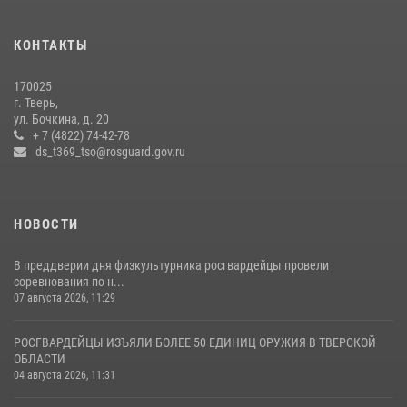
Представители Росгвардии провели спортивно — патриотическое
мероприятие для воспитанников летнего лагеря в Тверской области
КОНТАКТЫ
(видео)
22 июля 2026, 07:28
4
1
170025
г. Тверь,
Росгвардейцы оказали помощь водителю на дороге в городе Кашин
ул. Бочкина, д. 20
+ 7 (4822) 74-42-78
ds_t369_tso@rosguard.gov.ru
22 июля 2026, 08:35
НОВОСТИ
В преддверии дня физкультурника росгвардейцы провели
соревнования по н...
07 августа 2026, 11:29
РОСГВАРДЕЙЦЫ ИЗЪЯЛИ БОЛЕЕ 50 ЕДИНИЦ ОРУЖИЯ В ТВЕРСКОЙ
ОБЛАСТИ
04 августа 2026, 11:31