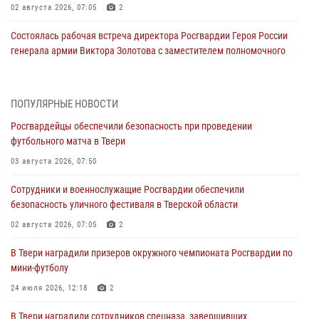
02 августа 2026, 07:05
2
Состоялась рабочая встреча директора Росгвардии Героя России
генерала армии Виктора Золотова с заместителем полномочного
представителя Президента Российской Федерации в Северо-
Кавказском федеральном округе Виталием Кузнецовым
31 июля 2026, 05:42
4
ПОПУЛЯРНЫЕ НОВОСТИ
Росгвардейцы обеспечили безопасность при проведении
Росгвардейцы в Твери приняли участие в молебне, посвященном
футбольного матча в Твери
Дню Крещения Руси
03 августа 2026, 07:50
28 июля 2026, 11:30
2
Сотрудники и военнослужащие Росгвардии обеспечили
Сотрудники вневедомственной охраны совершили 250 выездов и
безопасность уличного фестиваля в Тверской области
пресекли 20 правонарушений за неделю в Тверской области
02 августа 2026, 07:05
2
27 июля 2026, 08:29
В Твери наградили призеров окружного чемпионата Росгвардии по
В Твери наградили призеров окружного чемпионата Росгвардии по
мини-футболу
мини-футболу
24 июля 2026, 12:18
2
24 июля 2026, 12:18
2
В Твери наградили сотрудников спецназа, завершивших