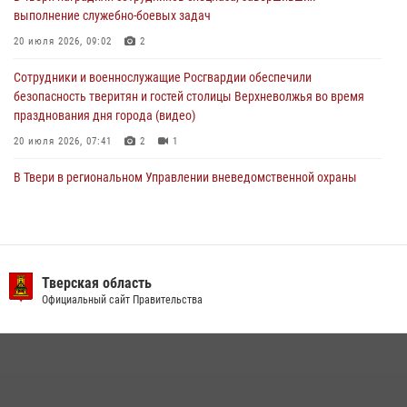
Росгвардейцы оказали помощь водителю на дороге в городе Кашин
выполнение служебно-боевых задач
20 июля 2026, 09:02
2
22 июля 2026, 08:35
Сотрудники и военнослужащие Росгвардии обеспечили
безопасность тверитян и гостей столицы Верхневолжья во время
празднования дня города (видео)
20 июля 2026, 07:41
2
1
В Твери в региональном Управлении вневедомственной охраны
Росгвардии подвели итоги за первое полугодие 2026 года
17 июля 2026, 07:49
В Твери продолжается акция «Каникулы с Росгвардией»
Тверская область
10 июля 2026, 08:44
1
1
Официальный сайт Правительства
В Тверской области при содействии спецназа Росгвардии
задержаны подозреваемые в незаконном использовании сим-
боксов (видео)
16 июля 2026, 08:16
1