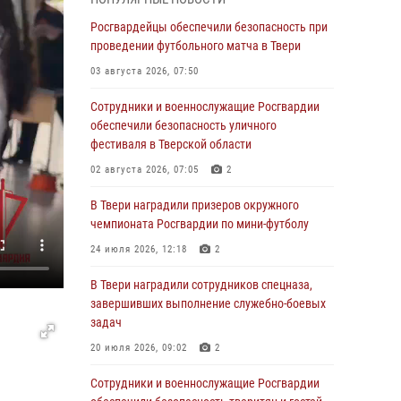
Росгвардии Героя России генерала армии
Виктора Золотова с заместителем
Росгвардейцы обеспечили безопасность при
полномочного представителя Президента
проведении футбольного матча в Твери
Российской Федерации в Северо-Кавказском
03 августа 2026, 07:50
федеральном округе Виталием Кузнецовым
Сотрудники и военнослужащие Росгвардии
31 июля 2026, 05:42
4
обеспечили безопасность уличного
Росгвардейцы в Твери приняли участие в
фестиваля в Тверской области
молебне, посвященном Дню Крещения Руси
02 августа 2026, 07:05
2
28 июля 2026, 11:30
2
В Твери наградили призеров окружного
Сотрудники вневедомственной охраны
чемпионата Росгвардии по мини-футболу
совершили 250 выездов и пресекли 20
24 июля 2026, 12:18
2
правонарушений за неделю в Тверской
области
В Твери наградили сотрудников спецназа,
завершивших выполнение служебно-боевых
27 июля 2026, 08:29
задач
В Твери наградили призеров окружного
20 июля 2026, 09:02
2
чемпионата Росгвардии по мини-футболу
Сотрудники и военнослужащие Росгвардии
24 июля 2026, 12:18
2