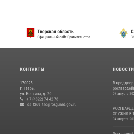
Тверская область
След
Официальный сайт Правительства
СК РФ 
КОНТАКТЫ
НОВОСТ
170025
В преддвер
г. Тверь,
росгвардейц
ул. Бочкина, д. 20
07 августа 20
+ 7 (4822) 74-42-78
ds_t369_tso@rosguard.gov.ru
РОСГВАРДЕ
ОРУЖИЯ В 
04 августа 20
Росгвардей