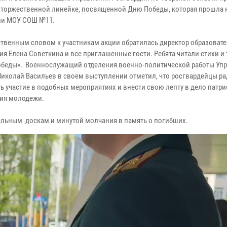
в торжественной линейке, посвященной Дню Победы, которая прошла 
ии МОУ СОШ №11.
ственным словом к участникам акции обратилась директор образоват
ия Елена Советкина и все приглашенные гости. Ребята читали стихи и
обеды». Военнослужащий отделения военно-политической работы Уп
Николай Васильев в своем выступлении отметил, что росгвардейцы р
ь участие в подобных мероприятиях и внести свою лепту в дело патр
ия молодежи.
льным доскам и минутой молчания в память о погибших.