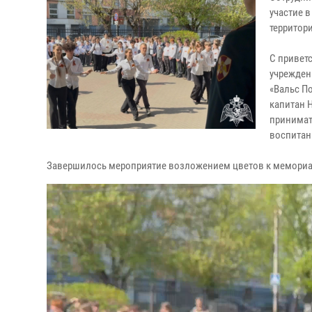
участие 
территор
С привет
учрежден
«Вальс П
капитан 
принимат
воспитан
Завершилось мероприятие возложением цветов к мемориа