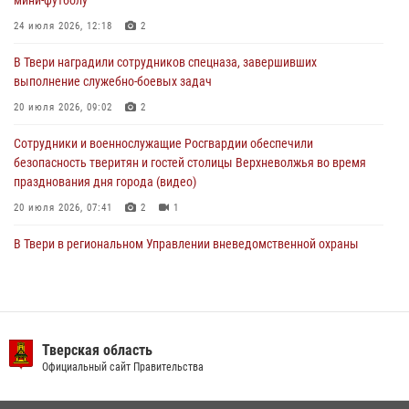
мини-футболу
24 июля 2026, 12:18
2
24 июля 2026, 12:18
2
В Твери наградили сотрудников спецназа, завершивших
Росгвардейцы оказали помощь водителю на дороге в городе Кашин
выполнение служебно-боевых задач
20 июля 2026, 09:02
2
22 июля 2026, 08:35
Сотрудники и военнослужащие Росгвардии обеспечили
безопасность тверитян и гостей столицы Верхневолжья во время
празднования дня города (видео)
20 июля 2026, 07:41
2
1
В Твери в региональном Управлении вневедомственной охраны
Росгвардии подвели итоги за первое полугодие 2026 года
17 июля 2026, 07:49
В Твери продолжается акция «Каникулы с Росгвардией»
Тверская область
10 июля 2026, 08:44
1
1
Официальный сайт Правительства
В Тверской области при содействии спецназа Росгвардии
задержаны подозреваемые в незаконном использовании сим-