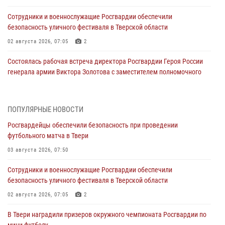
Сотрудники и военнослужащие Росгвардии обеспечили
безопасность уличного фестиваля в Тверской области
02 августа 2026, 07:05
2
Состоялась рабочая встреча директора Росгвардии Героя России
генерала армии Виктора Золотова с заместителем полномочного
представителя Президента Российской Федерации в Северо-
Кавказском федеральном округе Виталием Кузнецовым
31 июля 2026, 05:42
4
ПОПУЛЯРНЫЕ НОВОСТИ
Росгвардейцы обеспечили безопасность при проведении
Росгвардейцы в Твери приняли участие в молебне, посвященном
футбольного матча в Твери
Дню Крещения Руси
03 августа 2026, 07:50
28 июля 2026, 11:30
2
Сотрудники и военнослужащие Росгвардии обеспечили
Сотрудники вневедомственной охраны совершили 250 выездов и
безопасность уличного фестиваля в Тверской области
пресекли 20 правонарушений за неделю в Тверской области
02 августа 2026, 07:05
2
27 июля 2026, 08:29
В Твери наградили призеров окружного чемпионата Росгвардии по
В Твери наградили призеров окружного чемпионата Росгвардии по
мини-футболу