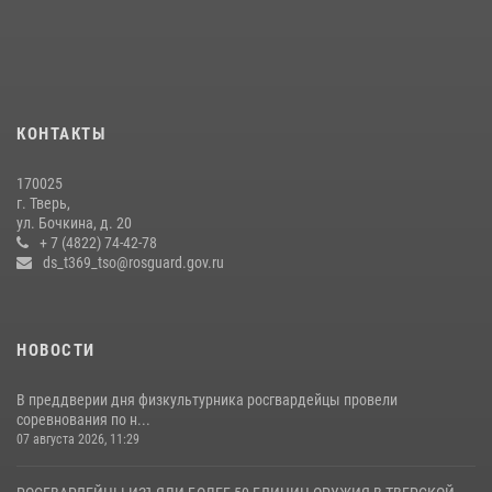
боксов (видео)
16 июля 2026, 08:16
1
Представители Росгвардии провели спортивно — патриотическое
мероприятие для воспитанников летнего лагеря в Тверской области
КОНТАКТЫ
(видео)
22 июля 2026, 07:28
4
1
170025
г. Тверь,
Росгвардейцы оказали помощь водителю на дороге в городе Кашин
ул. Бочкина, д. 20
+ 7 (4822) 74-42-78
ds_t369_tso@rosguard.gov.ru
22 июля 2026, 08:35
НОВОСТИ
В преддверии дня физкультурника росгвардейцы провели
соревнования по н...
07 августа 2026, 11:29