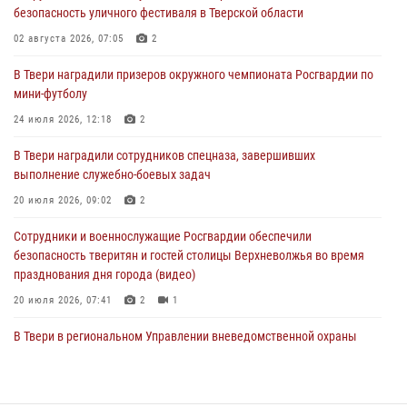
безопасность уличного фестиваля в Тверской области
пресекли 20 правонарушений за неделю в Тверской области
02 августа 2026, 07:05
2
27 июля 2026, 08:29
В Твери наградили призеров окружного чемпионата Росгвардии по
В Твери наградили призеров окружного чемпионата Росгвардии по
мини-футболу
мини-футболу
24 июля 2026, 12:18
2
24 июля 2026, 12:18
2
В Твери наградили сотрудников спецназа, завершивших
Росгвардейцы оказали помощь водителю на дороге в городе Кашин
выполнение служебно-боевых задач
20 июля 2026, 09:02
2
22 июля 2026, 08:35
Сотрудники и военнослужащие Росгвардии обеспечили
безопасность тверитян и гостей столицы Верхневолжья во время
празднования дня города (видео)
20 июля 2026, 07:41
2
1
В Твери в региональном Управлении вневедомственной охраны
Росгвардии подвели итоги за первое полугодие 2026 года
17 июля 2026, 07:49