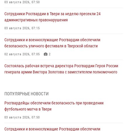
03 августа 2026, 07:50
Сотрудники Росгвардии в Твери за неделю пресекли 24
административных правонарушения
03 августа 2026, 07:15
Сотрудники и военнослужащие Росгвардии обеспечили
безопасность уличного фестиваля в Тверской области
02 августа 2026, 07:05
2
Состоялась рабочая встреча директора Росгвардии Героя России
генерала армии Виктора Золотова с заместителем полномочного
представителя Президента Российской Федерации в Северо-
Кавказском федеральном округе Виталием Кузнецовым
31 июля 2026, 05:42
4
ПОПУЛЯРНЫЕ НОВОСТИ
Росгвардейцы обеспечили безопасность при проведении
Росгвардейцы в Твери приняли участие в молебне, посвященном
футбольного матча в Твери
Дню Крещения Руси
03 августа 2026, 07:50
28 июля 2026, 11:30
2
Сотрудники и военнослужащие Росгвардии обеспечили
Сотрудники вневедомственной охраны совершили 250 выездов и