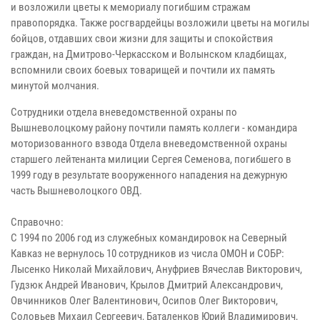
и возложили цветы к мемориалу погибшим стражам
правопорядка. Также росгвардейцы возложили цветы на могилы
бойцов, отдавших свои жизни для защиты и спокойствия
граждан, на Дмитрово-Черкасском и Волынском кладбищах,
вспомнили своих боевых товарищей и почтили их память
минутой молчания.
Сотрудники отдела вневедомственной охраны по
Вышневолоцкому району почтили память коллеги - командира
моторизованного взвода Отдела вневедомственной охраны
старшего лейтенанта милиции Сергея Семенова, погибшего в
1999 году в результате вооруженного нападения на дежурную
часть Вышневолоцкого ОВД.
Справочно:
С 1994 по 2006 год из служебных командировок на Северный
Кавказ не вернулось 10 сотрудников из числа ОМОН и СОБР:
Лысенко Николай Михайлович, Ануфриев Вячеслав Викторович,
Гудзюк Андрей Иванович, Крылов Дмитрий Александрович,
Овчинников Олег Валентинович, Осипов Олег Викторович,
Соловьев Михаил Сергеевич, Баталенков Юрий Владимирович,