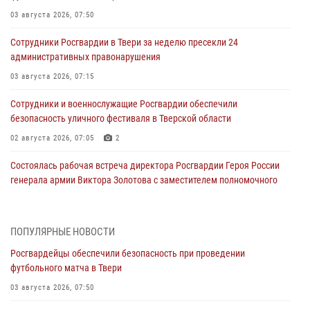
03 августа 2026, 07:50
Сотрудники Росгвардии в Твери за неделю пресекли 24
административных правонарушения
03 августа 2026, 07:15
Сотрудники и военнослужащие Росгвардии обеспечили
безопасность уличного фестиваля в Тверской области
02 августа 2026, 07:05
2
Состоялась рабочая встреча директора Росгвардии Героя России
генерала армии Виктора Золотова с заместителем полномочного
представителя Президента Российской Федерации в Северо-
Кавказском федеральном округе Виталием Кузнецовым
31 июля 2026, 05:42
4
ПОПУЛЯРНЫЕ НОВОСТИ
Росгвардейцы обеспечили безопасность при проведении
Росгвардейцы в Твери приняли участие в молебне, посвященном
футбольного матча в Твери
Дню Крещения Руси
03 августа 2026, 07:50
28 июля 2026, 11:30
2