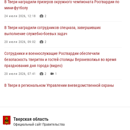
В Твери наградили призеров окружного чемпионата Росгвардии по
Росгвардейцы оказали помощь водителю на дороге в городе Кашин
мини-футболу
24 июля 2026, 12:18
2
22 июля 2026, 08:35
В Твери наградили сотрудников спецназа, завершивших
Представители Росгвардии провели спортивно — патриотическое
выполнение служебно-боевых задач
мероприятие для воспитанников летнего лагеря в Тверской области
(видео)
20 июля 2026, 09:02
2
22 июля 2026, 07:28
4
1
Сотрудники и военнослужащие Росгвардии обеспечили
безопасность тверитян и гостей столицы Верхневолжья во время
празднования дня города (видео)
20 июля 2026, 07:41
2
1
В Твери в региональном Управлении вневедомственной охраны
Росгвардии подвели итоги за первое полугодие 2026 года
17 июля 2026, 07:49
В Твери продолжается акция «Каникулы с Росгвардией»
Тверская область
10 июля 2026, 08:44
1
1
Официальный сайт Правительства