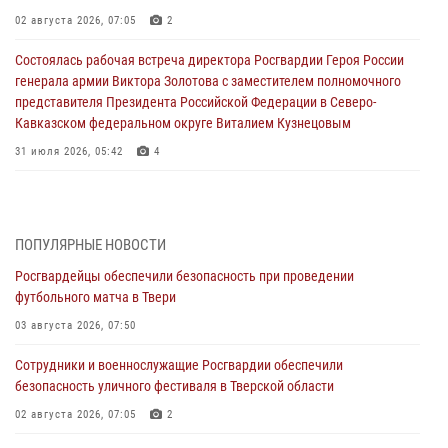
02 августа 2026, 07:05
2
Состоялась рабочая встреча директора Росгвардии Героя России
генерала армии Виктора Золотова с заместителем полномочного
представителя Президента Российской Федерации в Северо-
Кавказском федеральном округе Виталием Кузнецовым
31 июля 2026, 05:42
4
Росгвардейцы в Твери приняли участие в молебне, посвященном
Дню Крещения Руси
28 июля 2026, 11:30
2
ПОПУЛЯРНЫЕ НОВОСТИ
Росгвардейцы обеспечили безопасность при проведении
Сотрудники вневедомственной охраны совершили 250 выездов и
футбольного матча в Твери
пресекли 20 правонарушений за неделю в Тверской области
03 августа 2026, 07:50
27 июля 2026, 08:29
Сотрудники и военнослужащие Росгвардии обеспечили
В Твери наградили призеров окружного чемпионата Росгвардии по
безопасность уличного фестиваля в Тверской области
мини-футболу
02 августа 2026, 07:05
2
24 июля 2026, 12:18
2