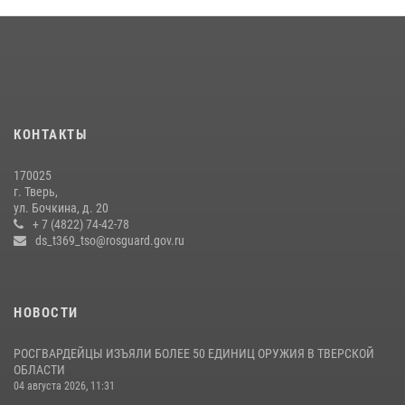
В Тверской области при содействии спецназа Росгвардии
задержаны подозреваемые в незаконном использовании сим-
боксов (видео)
16 июля 2026, 08:16
1
Представители Росгвардии провели спортивно — патриотическое
мероприятие для воспитанников летнего лагеря в Тверской области
КОНТАКТЫ
(видео)
22 июля 2026, 07:28
4
1
170025
г. Тверь,
В Тверской области Росгвардейцы проводят комплексные
ул. Бочкина, д. 20
проверки детских оздоровительных лагерей
+ 7 (4822) 74-42-78
ds_t369_tso@rosguard.gov.ru
08 июля 2026, 12:16
1
НОВОСТИ
РОСГВАРДЕЙЦЫ ИЗЪЯЛИ БОЛЕЕ 50 ЕДИНИЦ ОРУЖИЯ В ТВЕРСКОЙ
ОБЛАСТИ
04 августа 2026, 11:31