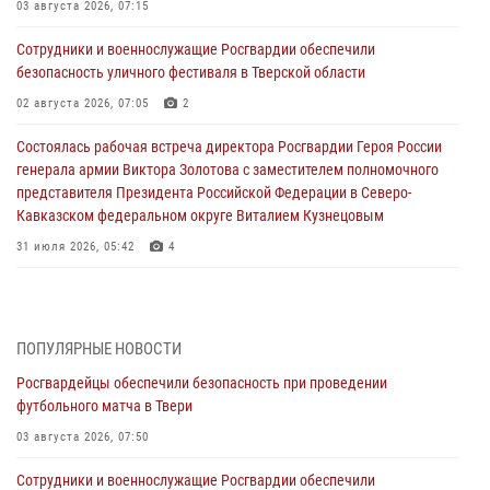
03 августа 2026, 07:15
Сотрудники и военнослужащие Росгвардии обеспечили
безопасность уличного фестиваля в Тверской области
02 августа 2026, 07:05
2
Состоялась рабочая встреча директора Росгвардии Героя России
генерала армии Виктора Золотова с заместителем полномочного
представителя Президента Российской Федерации в Северо-
Кавказском федеральном округе Виталием Кузнецовым
31 июля 2026, 05:42
4
Росгвардейцы в Твери приняли участие в молебне, посвященном
Дню Крещения Руси
28 июля 2026, 11:30
2
ПОПУЛЯРНЫЕ НОВОСТИ
Росгвардейцы обеспечили безопасность при проведении
Сотрудники вневедомственной охраны совершили 250 выездов и
футбольного матча в Твери
пресекли 20 правонарушений за неделю в Тверской области
03 августа 2026, 07:50
27 июля 2026, 08:29
Сотрудники и военнослужащие Росгвардии обеспечили
В Твери наградили призеров окружного чемпионата Росгвардии по