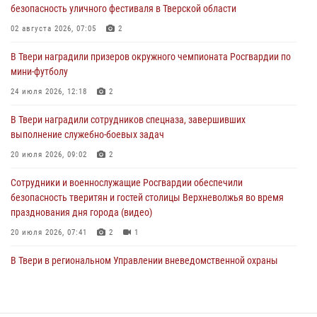
безопасность уличного фестиваля в Тверской области
мини-футболу
02 августа 2026, 07:05
2
24 июля 2026, 12:18
2
В Твери наградили призеров окружного чемпионата Росгвардии по
Росгвардейцы оказали помощь водителю на дороге в городе Кашин
мини-футболу
24 июля 2026, 12:18
2
22 июля 2026, 08:35
В Твери наградили сотрудников спецназа, завершивших
Представители Росгвардии провели спортивно — патриотическое
выполнение служебно-боевых задач
мероприятие для воспитанников летнего лагеря в Тверской области
(видео)
20 июля 2026, 09:02
2
22 июля 2026, 07:28
4
1
Сотрудники и военнослужащие Росгвардии обеспечили
безопасность тверитян и гостей столицы Верхневолжья во время
празднования дня города (видео)
20 июля 2026, 07:41
2
1
В Твери в региональном Управлении вневедомственной охраны
Росгвардии подвели итоги за первое полугодие 2026 года
17 июля 2026, 07:49