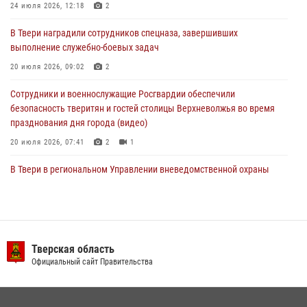
24 июля 2026, 12:18
2
24 июля 2026, 12:18
2
В Твери наградили сотрудников спецназа, завершивших
Росгвардейцы оказали помощь водителю на дороге в городе Кашин
выполнение служебно-боевых задач
20 июля 2026, 09:02
2
22 июля 2026, 08:35
Сотрудники и военнослужащие Росгвардии обеспечили
безопасность тверитян и гостей столицы Верхневолжья во время
празднования дня города (видео)
20 июля 2026, 07:41
2
1
В Твери в региональном Управлении вневедомственной охраны
Росгвардии подвели итоги за первое полугодие 2026 года
17 июля 2026, 07:49
В Твери продолжается акция «Каникулы с Росгвардией»
Тверская область
10 июля 2026, 08:44
1
1
Официальный сайт Правительства
В Тверской области при содействии спецназа Росгвардии
задержаны подозреваемые в незаконном использовании сим-
боксов (видео)