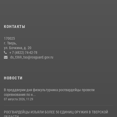
16 июля 2026, 08:16
1
Представители Росгвардии провели спортивно — патриотическое
мероприятие для воспитанников летнего лагеря в Тверской области
КОНТАКТЫ
(видео)
22 июля 2026, 07:28
4
1
170025
г. Тверь,
Росгвардейцы оказали помощь водителю на дороге в городе Кашин
ул. Бочкина, д. 20
+ 7 (4822) 74-42-78
ds_t369_tso@rosguard.gov.ru
22 июля 2026, 08:35
НОВОСТИ
В преддверии дня физкультурника росгвардейцы провели
соревнования по н...
07 августа 2026, 11:29
РОСГВАРДЕЙЦЫ ИЗЪЯЛИ БОЛЕЕ 50 ЕДИНИЦ ОРУЖИЯ В ТВЕРСКОЙ
ОБЛАСТИ