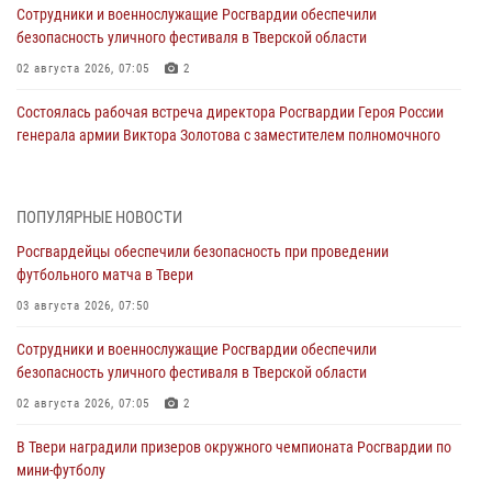
Сотрудники и военнослужащие Росгвардии обеспечили
безопасность уличного фестиваля в Тверской области
02 августа 2026, 07:05
2
Состоялась рабочая встреча директора Росгвардии Героя России
генерала армии Виктора Золотова с заместителем полномочного
представителя Президента Российской Федерации в Северо-
Кавказском федеральном округе Виталием Кузнецовым
31 июля 2026, 05:42
4
ПОПУЛЯРНЫЕ НОВОСТИ
Росгвардейцы обеспечили безопасность при проведении
Росгвардейцы в Твери приняли участие в молебне, посвященном
футбольного матча в Твери
Дню Крещения Руси
03 августа 2026, 07:50
28 июля 2026, 11:30
2
Сотрудники и военнослужащие Росгвардии обеспечили
Сотрудники вневедомственной охраны совершили 250 выездов и
безопасность уличного фестиваля в Тверской области
пресекли 20 правонарушений за неделю в Тверской области
02 августа 2026, 07:05
2
27 июля 2026, 08:29
В Твери наградили призеров окружного чемпионата Росгвардии по
В Твери наградили призеров окружного чемпионата Росгвардии по
мини-футболу
мини-футболу