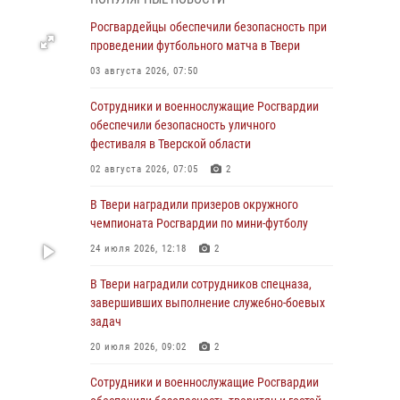
31 июля 2026, 05:42
4
Росгвардейцы обеспечили безопасность при
Росгвардейцы в Твери приняли участие в
проведении футбольного матча в Твери
молебне, посвященном Дню Крещения Руси
03 августа 2026, 07:50
28 июля 2026, 11:30
2
Сотрудники и военнослужащие Росгвардии
Сотрудники вневедомственной охраны
обеспечили безопасность уличного
совершили 250 выездов и пресекли 20
фестиваля в Тверской области
правонарушений за неделю в Тверской
02 августа 2026, 07:05
2
области
В Твери наградили призеров окружного
27 июля 2026, 08:29
чемпионата Росгвардии по мини-футболу
В Твери наградили призеров окружного
24 июля 2026, 12:18
2
чемпионата Росгвардии по мини-футболу
В Твери наградили сотрудников спецназа,
24 июля 2026, 12:18
2
завершивших выполнение служебно-боевых
Росгвардейцы оказали помощь водителю на
задач
дороге в городе Кашин
20 июля 2026, 09:02
2
22 июля 2026, 08:35
Сотрудники и военнослужащие Росгвардии
Представители Росгвардии провели