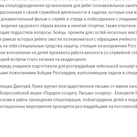
ки спецподразделения организовали для ребят познавательное занят
рассказали о своей служебной деятельности и задачах, которые они 
 документальный фильм о службе в отряде и побеседовали с учащими
 ведения здорового образа жизни и занятий спортом, также ответили
ющие подростков вопросы. Бойцы провели для гостей несколько маст
 в рамках которых ребята смогли познакомиться с образцами учебного
ь на себя специальные средства защиты, стоящие на вооружении Рос
ее впечатление на детей произвела работа кинолога со служебной со
цией встречи стало катание на квадроцикле.
чередь учащиеся подготовили для росгвардейцев небольшой концерт 
плыми пожеланиями бойцам Росгвардии, выполняющим задачи в спец
лиции Дмитрий Лукин вручил благодарственное письмо от имени нач
Всероссийской акции «Подарок солдату. Письмо солдату» - Елизавете 
сатам в район проведения спецоперации, поблагодарили детей и педа
иентационные мероприятия проводятся росгвардейцами на постоянной