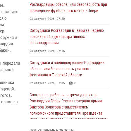
Росгвардейцы обеспечили безопасность при
ие.
проведении футбольного матча в Твери
выполняют,
ся о
03 августа 2026, 07:50
 на
Сотрудники Росгвардии в Твери за неделю
ер-
пресекли 24 административных
 оружия и
правонарушения
гвардии.
бакой.
03 августа 2026, 07:15
Сотрудники и военнослужащие Росгвардии
и передали
обеспечили безопасность уличного
иальной
фестиваля в Тверской области
альника
02 августа 2026, 07:05
2
Ярцевой.
Состоялась рабочая встреча директора
гогов.
Росгвардии Героя России генерала армии
 основе в
Виктора Золотова с заместителем
полномочного представителя Президента
Российской Федерации в Северо-Кавказском
федеральном округе Виталием Кузнецовым
ПОПУЛЯРНЫЕ НОВОСТИ