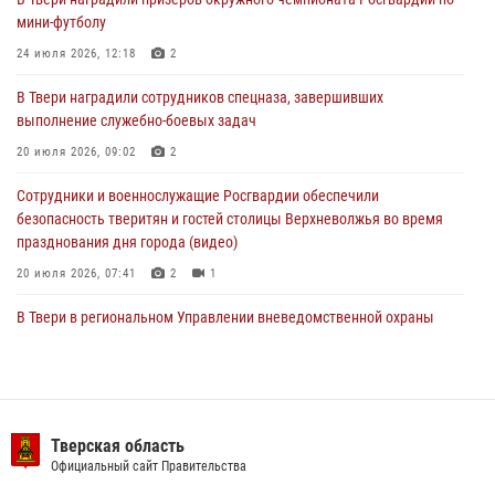
В Твери наградили призеров окружного чемпионата Росгвардии по
мини-футболу
мини-футболу
24 июля 2026, 12:18
2
24 июля 2026, 12:18
2
В Твери наградили сотрудников спецназа, завершивших
Росгвардейцы оказали помощь водителю на дороге в городе Кашин
выполнение служебно-боевых задач
20 июля 2026, 09:02
2
22 июля 2026, 08:35
Сотрудники и военнослужащие Росгвардии обеспечили
безопасность тверитян и гостей столицы Верхневолжья во время
празднования дня города (видео)
20 июля 2026, 07:41
2
1
В Твери в региональном Управлении вневедомственной охраны
Росгвардии подвели итоги за первое полугодие 2026 года
17 июля 2026, 07:49
В Твери продолжается акция «Каникулы с Росгвардией»
Тверская область
10 июля 2026, 08:44
1
1
Официальный сайт Правительства
В Тверской области при содействии спецназа Росгвардии