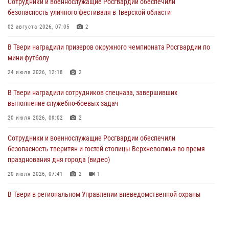
Сотрудники и военнослужащие Росгвардии обеспечили
В Твери наградили призеров окружного чемпионата Росгвардии по
безопасность уличного фестиваля в Тверской области
мини-футболу
02 августа 2026, 07:05
2
24 июля 2026, 12:18
2
В Твери наградили призеров окружного чемпионата Росгвардии по
Росгвардейцы оказали помощь водителю на дороге в городе Кашин
мини-футболу
24 июля 2026, 12:18
2
22 июля 2026, 08:35
В Твери наградили сотрудников спецназа, завершивших
Представители Росгвардии провели спортивно — патриотическое
выполнение служебно-боевых задач
мероприятие для воспитанников летнего лагеря в Тверской области
(видео)
20 июля 2026, 09:02
2
22 июля 2026, 07:28
4
1
Сотрудники и военнослужащие Росгвардии обеспечили
безопасность тверитян и гостей столицы Верхневолжья во время
празднования дня города (видео)
20 июля 2026, 07:41
2
1
В Твери в региональном Управлении вневедомственной охраны
Росгвардии подвели итоги за первое полугодие 2026 года
17 июля 2026, 07:49