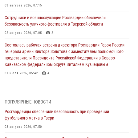
03 августа 2026, 07:15
Сотрудники и военнослужащие Росгвардии обеспечили
безопасность уличного фестиваля в Тверской области
02 августа 2026, 07:05
2
Состоялась рабочая встреча директора Росгвардии Героя России
генерала армии Виктора Золотова с заместителем полномочного
представителя Президента Российской Федерации в Северо-
Кавказском федеральном округе Виталием Кузнецовым
31 июля 2026, 05:42
4
Росгвардейцы в Твери приняли участие в молебне, посвященном
Дню Крещения Руси
28 июля 2026, 11:30
2
ПОПУЛЯРНЫЕ НОВОСТИ
Росгвардейцы обеспечили безопасность при проведении
Сотрудники вневедомственной охраны совершили 250 выездов и
футбольного матча в Твери
пресекли 20 правонарушений за неделю в Тверской области
03 августа 2026, 07:50
27 июля 2026, 08:29