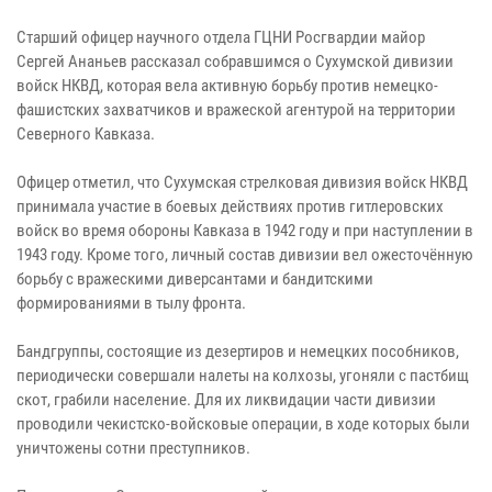
Старший офицер научного отдела ГЦНИ Росгвардии майор
Сергей Ананьев рассказал собравшимся о Сухумской дивизии
войск НКВД, которая вела активную борьбу против немецко-
фашистских захватчиков и вражеской агентурой на территории
Северного Кавказа.
Офицер отметил, что Сухумская стрелковая дивизия войск НКВД
принимала участие в боевых действиях против гитлеровских
войск во время обороны Кавказа в 1942 году и при наступлении в
1943 году. Кроме того, личный состав дивизии вел ожесточённую
борьбу с вражескими диверсантами и бандитскими
формированиями в тылу фронта.
Бандгруппы, состоящие из дезертиров и немецких пособников,
периодически совершали налеты на колхозы, угоняли с пастбищ
скот, грабили население. Для их ликвидации части дивизии
проводили чекистско-войсковые операции, в ходе которых были
уничтожены сотни преступников.