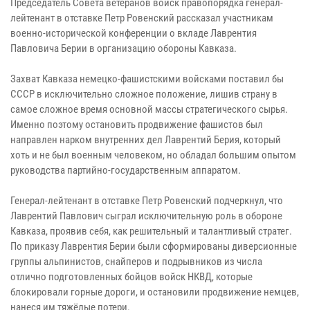
Председатель Совета ветеранов войск правопорядка генерал-
лейтенант в отставке Петр Ровенский рассказал участникам
военно-исторической конференции о вкладе Лаврентия
Павловича Берии в организацию обороны Кавказа.
Захват Кавказа немецко-фашистскими войсками поставил бы
СССР в исключительно сложное положение, лишив страну в
самое сложное время основной массы стратегического сырья.
Именно поэтому остановить продвижение фашистов был
направлен нарком внутренних дел Лаврентий Берия, который
хоть и не был военным человеком, но обладал большим опытом
руководства партийно-государственным аппаратом.
Генерал-лейтенант в отставке Петр Ровенский подчеркнул, что
Лаврентий Павлович сыграл исключительную роль в обороне
Кавказа, проявив себя, как решительный и талантливый стратег.
По приказу Лаврентия Берии были сформированы диверсионные
группы альпинистов, снайперов и подрывников из числа
отлично подготовленных бойцов войск НКВД, которые
блокировали горные дороги, и остановили продвижение немцев,
нанеся им тяжёлые потери.