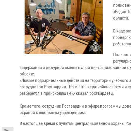
полковни
«Радио Т
области.
В ходе р
проверяю
работосп
Полковни
регулярн
задержания и дежурной смены пульта централизованной о
объекте.
«Любые подозрительные действия на территории учебного з
сотрудников Росгвардии. На место в кратчайшее время и 
разберется в происходящем»,- сказал росгвардеец.
Кроме того, сотрудник Росгвардии в эфире программы до
охраной к школьным учреждениям.
В настоящее время к пультам централизованной охраны Ро