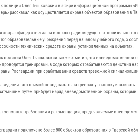
к полиции Олег Тышковский в эфире информационной программы «И
верь» рассказал как осуществляется охрана объектов образования в Т
азговора офицер ответил на вопросы радиоведущего относительно того
тся образовательные учреждения перед началом учебного года, о сос
особности технических средств охраны, установленных на объектах.
к полиции Олег Тышковский также отметил, что вневедомственной 
о проводятся тренировки, в ходе которых отрабатываются действия на
храны Росгвардии при срабатывании средств тревожной сигнализации
аведения - это прямой повод нажать на тревожную кнопку и вызвать
кратчайшим путем прибудет наряд вневедомственной охраны, который 
вел основные требования и рекомендации, предъявляемые вневедомс
сгвардии подключено более 800 объектов образования в Тверской обл