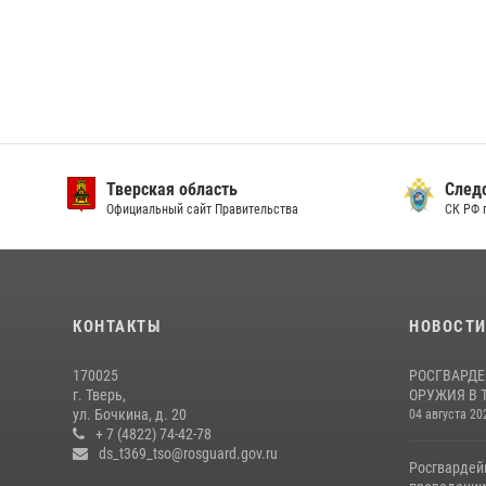
Тверская область
След
Официальный сайт Правительства
СК РФ 
КОНТАКТЫ
НОВОСТ
170025
РОСГВАРДЕ
г. Тверь,
ОРУЖИЯ В 
ул. Бочкина, д. 20
04 августа 20
+ 7 (4822) 74-42-78
ds_t369_tso@rosguard.gov.ru
Росгвардей