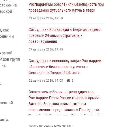
Росгвардейцы обеспечили безопасность при
стоки» на
проведении футбольного матча в Твери
верской
03 августа 2026, 07:50
Сотрудники Росгвардии в Твери за неделю
, как
пресекли 24 административных
тоянии и
правонарушения
03 августа 2026, 07:15
охраной
рядов групп
Сотрудники и военнослужащие Росгвардии
 на
обеспечили безопасность уличного
фестиваля в Тверской области
02 августа 2026, 07:05
2
и
Состоялась рабочая встреча директора
Росгвардии Героя России генерала армии
твенной
Виктора Золотова с заместителем
полномочного представителя Президента
Российской Федерации в Северо-Кавказском
асти.
федеральном округе Виталием Кузнецовым
ПОПУЛЯРНЫЕ НОВОСТИ