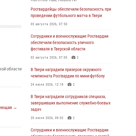
31 июля 2026, 05:42
4
Росгвардейцы обеспечили безопасность при
Росгвардейцы в Твери приняли участие в
проведении футбольного матча в Твери
молебне, посвященном Дню Крещения Руси
03 августа 2026, 07:50
28 июля 2026, 11:30
2
Сотрудники и военнослужащие Росгвардии
Сотрудники вневедомственной охраны
обеспечили безопасность уличного
совершили 250 выездов и пресекли 20
фестиваля в Тверской области
правонарушений за неделю в Тверской
02 августа 2026, 07:05
2
области
кой области
В Твери наградили призеров окружного
27 июля 2026, 08:29
чемпионата Росгвардии по мини-футболу
В Твери наградили призеров окружного
24 июля 2026, 12:18
2
чемпионата Росгвардии по мини-футболу
В Твери наградили сотрудников спецназа,
24 июля 2026, 12:18
2
завершивших выполнение служебно-боевых
ующая →
Росгвардейцы оказали помощь водителю на
задач
дороге в городе Кашин
20 июля 2026, 09:02
2
22 июля 2026, 08:35
Сотрудники и военнослужащие Росгвардии
Представители Росгвардии провели