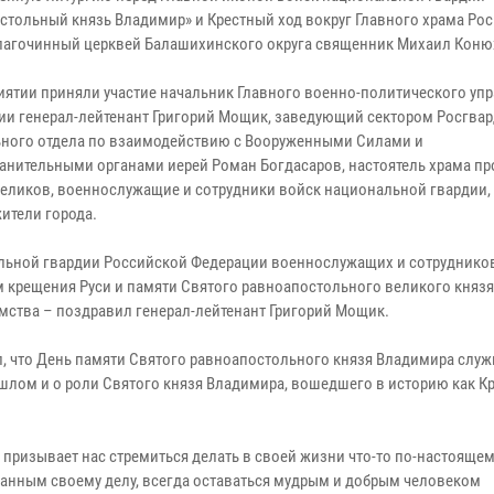
стольный князь Владимир» и Крестный ход вокруг Главного храма Ро
лагочинный церквей Балашихинского округа священник Михаил Коню
иятии приняли участие начальник Главного военно-политического уп
ии генерал-лейтенант Григорий Мощик, заведующий сектором Росгва
ного отдела по взаимодействию с Вооруженными Силами и
анительными органами иерей Роман Богдасаров, настоятель храма пр
еликов, военнослужащие и сотрудники войск национальной гвардии,
ители города.
льной гвардии Российской Федерации военнослужащих и сотруднико
м крещения Руси и памяти Святого равноапостольного великого князя
мства – поздравил генерал-лейтенант Григорий Мощик.
л, что День памяти Святого равноапостольного князя Владимира служ
ом и о роли Святого князя Владимира, вошедшего в историю как Кр
 призывает нас стремиться делать в своей жизни что-то по-настоящем
данным своему делу, всегда оставаться мудрым и добрым человеком