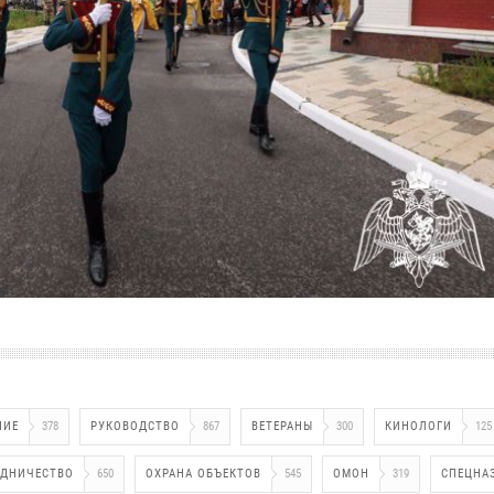
НИЕ
378
РУКОВОДСТВО
867
ВЕТЕРАНЫ
300
КИНОЛОГИ
125
УДНИЧЕСТВО
650
ОХРАНА ОБЪЕКТОВ
545
ОМОН
319
СПЕЦНА