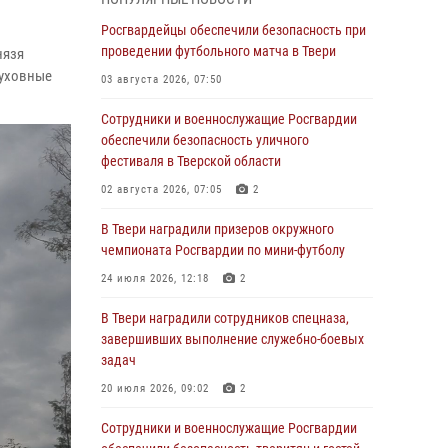
31 июля 2026, 05:42
4
Росгвардейцы обеспечили безопасность при
Росгвардейцы в Твери приняли участие в
проведении футбольного матча в Твери
нязя
молебне, посвященном Дню Крещения Руси
духовные
03 августа 2026, 07:50
28 июля 2026, 11:30
2
Сотрудники и военнослужащие Росгвардии
Сотрудники вневедомственной охраны
обеспечили безопасность уличного
совершили 250 выездов и пресекли 20
фестиваля в Тверской области
правонарушений за неделю в Тверской
02 августа 2026, 07:05
2
области
В Твери наградили призеров окружного
27 июля 2026, 08:29
чемпионата Росгвардии по мини-футболу
В Твери наградили призеров окружного
24 июля 2026, 12:18
2
чемпионата Росгвардии по мини-футболу
В Твери наградили сотрудников спецназа,
24 июля 2026, 12:18
2
завершивших выполнение служебно-боевых
Росгвардейцы оказали помощь водителю на
задач
дороге в городе Кашин
20 июля 2026, 09:02
2
22 июля 2026, 08:35
Сотрудники и военнослужащие Росгвардии
Представители Росгвардии провели