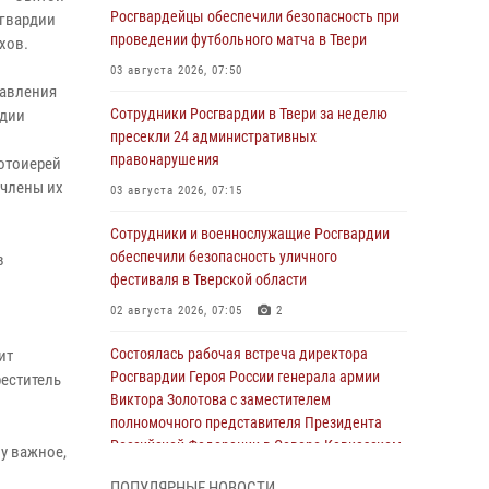
Росгвардейцы обеспечили безопасность при
сгвардии
проведении футбольного матча в Твери
хов.
03 августа 2026, 07:50
равления
Сотрудники Росгвардии в Твери за неделю
рдии
пресекли 24 административных
правонарушения
отоиерей
 члены их
03 августа 2026, 07:15
Сотрудники и военнослужащие Росгвардии
обеспечили безопасность уличного
в
фестиваля в Тверской области
02 августа 2026, 07:05
2
Состоялась рабочая встреча директора
ит
Росгвардии Героя России генерала армии
еститель
Виктора Золотова с заместителем
полномочного представителя Президента
Российской Федерации в Северо-Кавказском
у важное,
федеральном округе Виталием Кузнецовым
ПОПУЛЯРНЫЕ НОВОСТИ