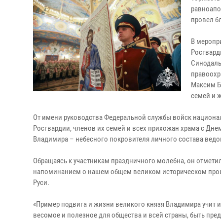
равноапо
провел б
В меропр
Росгвард
Синодаль
правоохр
Максим Б
семей и ж
От имени руководства Федеральной службы войск национа
Росгвардии, членов их семей и всех прихожан храма с Дне
Владимира – небесного покровителя личного состава ведо
Обращаясь к участникам праздничного молебна, он отмети
напоминанием о нашем общем великом историческом прошл
Руси.
«Пример подвига и жизни великого князя Владимира учит и
весомое и полезное для общества и всей страны, быть пре