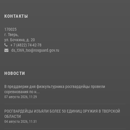
Представители Росгвардии провели спортивно — патриотическое
мероприятие для воспитанников летнего лагеря в Тверской области
КОНТАКТЫ
(видео)
22 июля 2026, 07:28
4
1
170025
г. Тверь,
Росгвардейцы оказали помощь водителю на дороге в городе Кашин
ул. Бочкина, д. 20
+ 7 (4822) 74-42-78
ds_t369_tso@rosguard.gov.ru
22 июля 2026, 08:35
НОВОСТИ
В преддверии дня физкультурника росгвардейцы провели
соревнования по н...
07 августа 2026, 11:29
РОСГВАРДЕЙЦЫ ИЗЪЯЛИ БОЛЕЕ 50 ЕДИНИЦ ОРУЖИЯ В ТВЕРСКОЙ
ОБЛАСТИ
04 августа 2026, 11:31