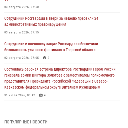
03 августа 2026, 07:50
Сотрудники Росгвардии в Твери за неделю пресекли 24
административных правонарушения
03 августа 2026, 07:15
Сотрудники и военнослужащие Росгвардии обеспечили
безопасность уличного фестиваля в Тверской области
02 августа 2026, 07:05
2
Состоялась рабочая встреча директора Росгвардии Героя России
генерала армии Виктора Золотова с заместителем полномочного
представителя Президента Российской Федерации в Северо-
Кавказском федеральном округе Виталием Кузнецовым
31 июля 2026, 05:42
4
Росгвардейцы в Твери приняли участие в молебне, посвященном
Дню Крещения Руси
28 июля 2026, 11:30
2
ПОПУЛЯРНЫЕ НОВОСТИ