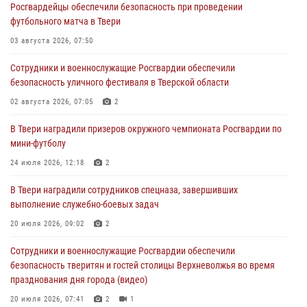
Росгвардейцы обеспечили безопасность при проведении
Сотрудники вневедомственной охраны совершили 250 выездов и
футбольного матча в Твери
пресекли 20 правонарушений за неделю в Тверской области
03 августа 2026, 07:50
27 июля 2026, 08:29
Сотрудники и военнослужащие Росгвардии обеспечили
В Твери наградили призеров окружного чемпионата Росгвардии по
безопасность уличного фестиваля в Тверской области
мини-футболу
02 августа 2026, 07:05
2
24 июля 2026, 12:18
2
В Твери наградили призеров окружного чемпионата Росгвардии по
Росгвардейцы оказали помощь водителю на дороге в городе Кашин
мини-футболу
24 июля 2026, 12:18
2
22 июля 2026, 08:35
В Твери наградили сотрудников спецназа, завершивших
Представители Росгвардии провели спортивно — патриотическое
выполнение служебно-боевых задач
мероприятие для воспитанников летнего лагеря в Тверской области
(видео)
20 июля 2026, 09:02
2
22 июля 2026, 07:28
4
1
Сотрудники и военнослужащие Росгвардии обеспечили
безопасность тверитян и гостей столицы Верхневолжья во время
празднования дня города (видео)
20 июля 2026, 07:41
2
1