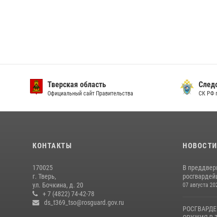
Тверская область
След
Официальный сайт Правительства
СК РФ 
КОНТАКТЫ
НОВОСТ
170025
В преддвер
г. Тверь,
росгвардейц
ул. Бочкина, д. 20
07 августа 20
+ 7 (4822) 74-42-78
ds_t369_tso@rosguard.gov.ru
РОСГВАРДЕ