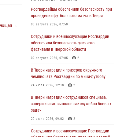
Росгвардии Героя России генерала армии
Виктора Золотова с заместителем
Росгвардейцы обеспечили безопасность при
полномочного представителя Президента
проведении футбольного матча в Твери
Российской Федерации в Северо-Кавказском
03 августа 2026, 07:50
ующая →
федеральном округе Виталием Кузнецовым
Сотрудники и военнослужащие Росгвардии
31 июля 2026, 05:42
4
обеспечили безопасность уличного
Росгвардейцы в Твери приняли участие в
фестиваля в Тверской области
молебне, посвященном Дню Крещения Руси
02 августа 2026, 07:05
2
28 июля 2026, 11:30
2
В Твери наградили призеров окружного
Сотрудники вневедомственной охраны
чемпионата Росгвардии по мини-футболу
совершили 250 выездов и пресекли 20
24 июля 2026, 12:18
2
правонарушений за неделю в Тверской
области
В Твери наградили сотрудников спецназа,
завершивших выполнение служебно-боевых
27 июля 2026, 08:29
задач
В Твери наградили призеров окружного
20 июля 2026, 09:02
2
чемпионата Росгвардии по мини-футболу
Сотрудники и военнослужащие Росгвардии
24 июля 2026, 12:18
2