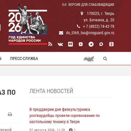
ВЕРСИЯ ДЛЯ СЛАБОВИДЯЩИХ
170025, г. Тверь
ул. Бочкина, д. 20
И
+ 7 (4822) 74-42-78
ds_t369_tso@rosguard.gov.ru
Ы
ПРЕСС-СЛУЖБА
ЛЕНТА НОВОСТЕЙ
АЗ ПО
В преддверии дня физкультурника
росгвардейцы провели соревнования по
настольному теннису в Твери
ерской
07 августа 2026, 11:29
1