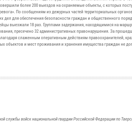
совершили более 200 выездов на охраняемые объекты, с которых пост
тревога». По сообщениям из дежурных частей территориальных органо
их дел для обеспечения безопасности граждан и общественного поря
ейцы выезжали 18 раз. Группами задержания, находящимися на маршр
ования, пресечено 32 административных правонарушения. За прошед
благодаря слаженным оперативным действиям правоохранителей, кра
ых объектов и мест проживания и хранения имущества граждан не до
ой службы войск национальной гвардии Российской Федерации по Тверс