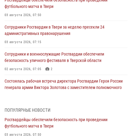
футбольного матча в Твери
03 августа 2026, 07:50
Сотрудники Росгвардии в Твери за неделю пресекли 24
административных правонарушения
03 августа 2026, 07:15
Сотрудники и военнослужащие Росгвардии обеспечили
безопасность уличного фестиваля в Тверской области
02 августа 2026, 07:05
2
Состоялась рабочая встреча директора Росгвардии Героя России
генерала армии Виктора Золотова с заместителем полномочного
представителя Президента Российской Федерации в Северо-
Кавказском федеральном округе Виталием Кузнецовым
31 июля 2026, 05:42
4
ПОПУЛЯРНЫЕ НОВОСТИ
Росгвардейцы обеспечили безопасность при проведении
Росгвардейцы в Твери приняли участие в молебне, посвященном
футбольного матча в Твери
Дню Крещения Руси
03 августа 2026, 07:50
28 июля 2026, 11:30
2