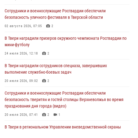
Сотрудники и военнослужащие Росгвардии обеспечили
Сотрудники вневедомственной охраны совершили 250 выездов и
безопасность уличного фестиваля в Тверской области
пресекли 20 правонарушений за неделю в Тверской области
02 августа 2026, 07:05
2
27 июля 2026, 08:29
В Твери наградили призеров окружного чемпионата Росгвардии по
В Твери наградили призеров окружного чемпионата Росгвардии по
мини-футболу
мини-футболу
24 июля 2026, 12:18
2
24 июля 2026, 12:18
2
В Твери наградили сотрудников спецназа, завершивших
Росгвардейцы оказали помощь водителю на дороге в городе Кашин
выполнение служебно-боевых задач
20 июля 2026, 09:02
2
22 июля 2026, 08:35
Сотрудники и военнослужащие Росгвардии обеспечили
безопасность тверитян и гостей столицы Верхневолжья во время
празднования дня города (видео)
20 июля 2026, 07:41
2
1
В Твери в региональном Управлении вневедомственной охраны
Росгвардии подвели итоги за первое полугодие 2026 года